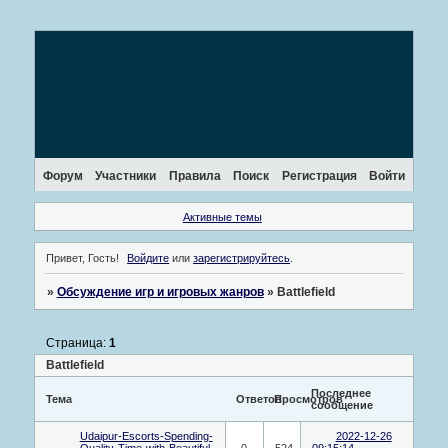
Форум
Участники
Правила
Поиск
Регистрация
Войти
Активные темы
Привет, Гость!
Войдите
или
зарегистрируйтесь
.
»
Обсуждение игр и игровых жанров
»
Battlefield
Страница:
1
Battlefield
Последнее
Тема
Ответов
Просмотров
сообщение
Udaipur-Escorts-Spending-
2022-12-26
Quality-Time-with-Beautiful-
0
524
09:15:14