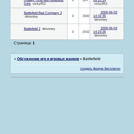
Girls
vicky852
vicky852
2009-06-03
Battlefield:Bad Company 2
0
1600
14:32:35
dimontey
dimontey
2009-06-03
Battlefield 2
dimontey
0
1542
14:23:26
dimontey
Страница:
1
»
Обсуждение игр и игровых жанров
»
Battlefield
создать форум бесплатно