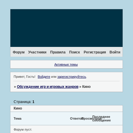
Форум
Участники
Правила
Поиск
Регистрация
Войти
Активные темы
Привет, Гость!
Войдите
или
зарегистрируйтесь
.
»
Обсуждение игр и игровых жанров
»
Кино
Страница:
1
Кино
Последнее
Тема
Ответов
Просмотров
сообщение
Форум пуст.