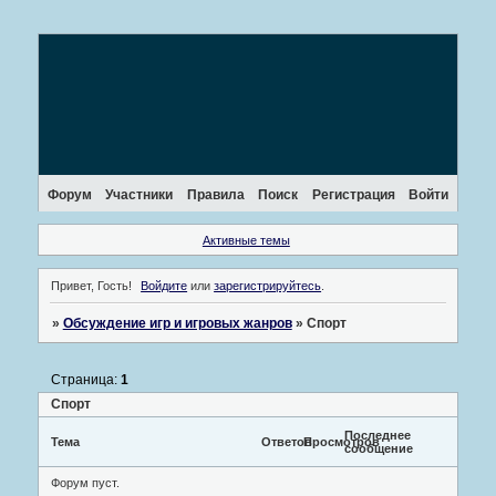
Форум
Участники
Правила
Поиск
Регистрация
Войти
Активные темы
Привет, Гость!
Войдите
или
зарегистрируйтесь
.
»
Обсуждение игр и игровых жанров
»
Спорт
Страница:
1
Спорт
Последнее
Тема
Ответов
Просмотров
сообщение
Форум пуст.