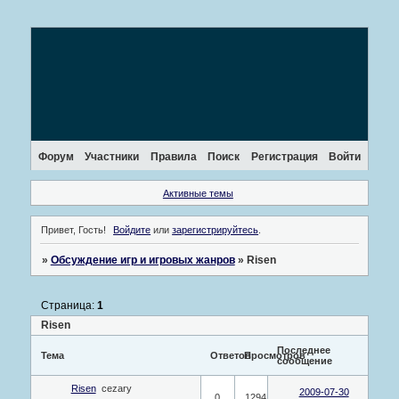
Форум
Участники
Правила
Поиск
Регистрация
Войти
Активные темы
Привет, Гость!
Войдите
или
зарегистрируйтесь
.
»
Обсуждение игр и игровых жанров
»
Risen
Страница:
1
Risen
Последнее
Тема
Ответов
Просмотров
сообщение
Risen
cezary
2009-07-30
0
1294