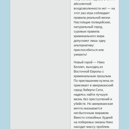
абсолютной
вседозволенности нет — на
этот раз игра соблюдает
правила реальной жизни.
Настоящие полицейские,
натуральный город,
суровые правила
криминального мира
допускают лишь одну
альтернативу:
приспособиться или
умереть!
Новый герой — Нико
Беллич, выходец из
Восточной Европы с
криминальным прошлым.
По приглашению кузена он
приезжает в американский
город Либерти Сити,
надеясь найти лучшую
жизнь без преступлений и
убийств. Но американская
мечта оказывается
несбыточным миражом.
Вместо спокойных будней
на побережье океана Нико
находит массу проблем.