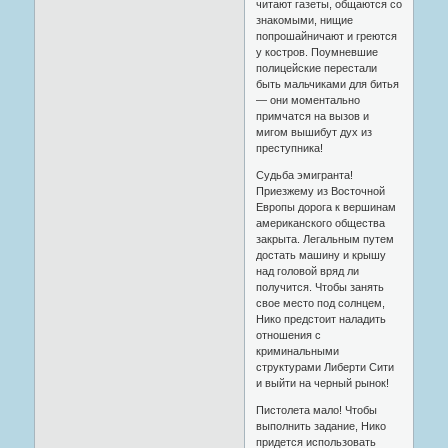
читают газеты, общаются со
знакомыми, нищие
попрошайничают и греются
у костров. Поумневшие
полицейские перестали
быть мальчиками для битья
— они моментально
примчатся на вызов и
мигом вышибут дух из
преступника!
Судьба эмигранта!
Приезжему из Восточной
Европы дорога к вершинам
американского общества
закрыта. Легальным путем
достать машину и крышу
над головой вряд ли
получится. Чтобы занять
свое место под солнцем,
Нико предстоит наладить
отношения с
криминальными
структурами Либерти Сити
и выйти на черный рынок!
Пистолета мало! Чтобы
выполнить задание, Нико
придется использовать