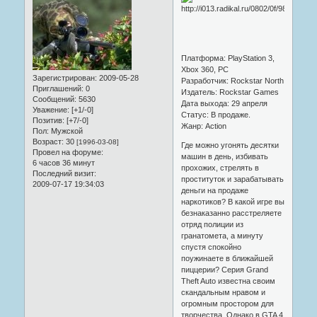
Платформа: PlayStation 3,
Xbox 360, PC
Зарегистрирован
: 2009-05-28
Разработчик: Rockstar North
Приглашений:
0
Издатель: Rockstar Games
Сообщений:
5630
Дата выхода: 29 апреля
Уважение:
[+1/-0]
Статус: В продаже.
Позитив:
[+7/-0]
Жанр: Action
Пол:
Мужской
Возраст:
30
[1996-03-08]
Где можно угонять десятки
Провел на форуме:
машин в день, избивать
6 часов 36 минут
прохожих, стрелять в
Последний визит:
проституток и зарабатывать
2009-07-17 19:34:03
деньги на продаже
наркотиков? В какой игре вы
безнаказанно расстреляете
отряд полиции из
гранатомета, а минуту
спустя спокойно
поужинаете в ближайшей
пиццерии? Серия Grand
Theft Auto известна своим
скандальным нравом и
огромным простором для
творчества. Однако в GTA 4