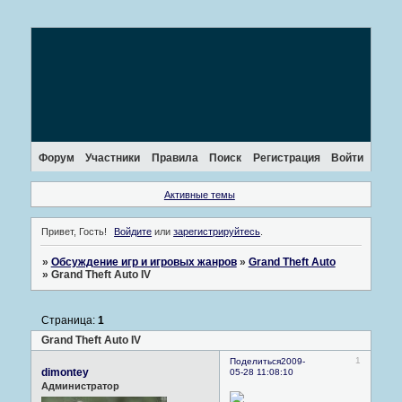
Форум
Участники
Правила
Поиск
Регистрация
Войти
Активные темы
Привет, Гость!
Войдите
или
зарегистрируйтесь
.
»
Обсуждение игр и игровых жанров
»
Grand Theft Auto
»
Grand Theft Auto IV
Страница:
1
Grand Theft Auto IV
1
Поделиться
2009-
dimontey
05-28 11:08:10
Администратор