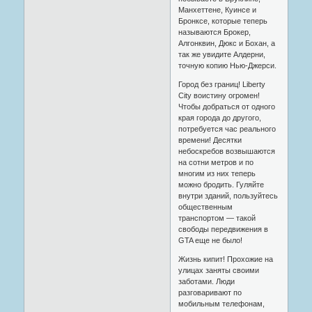
Манхеттене, Куинсе и
Бронксе, которые теперь
называются Брокер,
Алгонквин, Дюкс и Бохан, а
так же увидите Алдерни,
точную копию Нью-Джерси.
Город без границ! Liberty
City воистину огромен!
Чтобы добраться от одного
края города до другого,
потребуется час реального
времени! Десятки
небоскребов возвышаются
на сотни метров и по
многим из них теперь
можно бродить. Гуляйте
внутри зданий, пользуйтесь
общественным
транспортом — такой
свободы передвижения в
GTA еще не было!
Жизнь кипит! Прохожие на
улицах заняты своими
заботами. Люди
разговаривают по
мобильным телефонам,