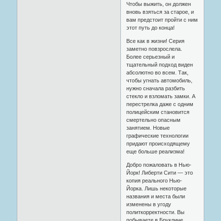
Чтобы выжить, он должен
вновь взяться за старое, и
вам предстоит пройти с ним
этот путь до конца!
Все как в жизни! Серия
заметно повзрослела.
Более серьезный и
тщательный подход виден
абсолютно во всем. Так,
чтобы угнать автомобиль,
нужно сначала разбить
стекло и взломать замки. А
перестрелка даже с одним
полицейским становится
смертельно опасным
занятием. Новые
графические технологии
придают происходящему
еще больше реализма!
Добро пожаловать в Нью-
Йорк! Либерти Сити — это
копия реального Нью-
Йорка. Лишь некоторые
названия и места были
изменены в угоду
политкорректности. Вы
побываете в Бруклине,