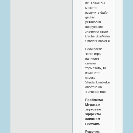
их. Также вы
можете
изменить файл
ge3.ini,
установив
следующие
значения строк:
Cache.SizeMaterial=1000000
Shader.EnableErrorMaterial=fals
Если после
этого игра
начинает
сильно
тормозить, то
измените
строку
Shader.EnableErrorMaterial
обратно на
значение true.
Проблема:
Музыка и
звуковые
эффекты
слишком
громкие.
Решение: