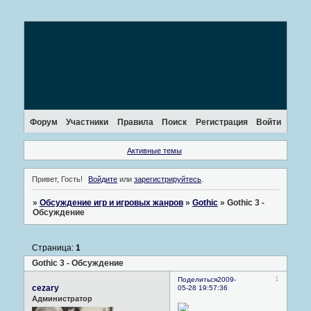
Форум
Участники
Правила
Поиск
Регистрация
Войти
Активные темы
Привет, Гость!
Войдите
или
зарегистрируйтесь
.
»
Обсуждение игр и игровых жанров
»
Gothic
»
Gothic 3 -
Обсуждение
Страница:
1
Gothic 3 - Обсуждение
1
Поделиться
2009-
cezary
05-28 19:57:36
Администратор