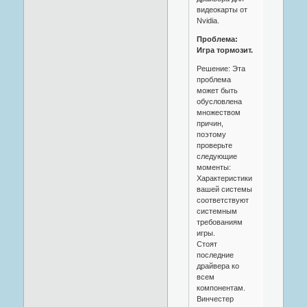
видеокарты от
Nvidia.
Проблема:
Игра тормозит.
Решение: Эта
проблема
может быть
обусловлена
множеством
причин,
поэтому
проверьте
следующие
моменты:
Характеристики
вашей системы
соответствуют
системным
требованиям
игры.
Стоят
последние
драйвера ко
всем
компонентам.
Винчестер