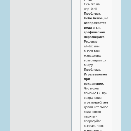
Ссылка на
usp10.dll
Проблема.
Небо белое, не
отображается
вода и т.п.
графическая
неразбериха
Решение:
alt+tab или
вызов таск-
мэнэджера,
возвращаемся
в игру.
Проблема.
Игра вылетает
при
сохранении.
Что может
помочь: т.к. при
сохранении
игра потребляет
дополнительное
количество
памяти -
попробуйте
вызвать таск-
мэнеджер и