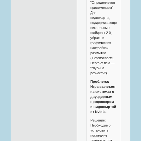
"Определяется
приложением"
Для
видеокарты,
поддерживающей
пиксельные
шейдеры 2.0,
убрать в
графических
настройках
размытие
(Tiefenscharfe,
Depth of field —
"глубина
резкости").
Проблема:
Игра вылетает
на системах с
двуядерным
процессором
и видеокартой
от Nvidia.
Решение:
Необходимо
установить
последние
драйвера для