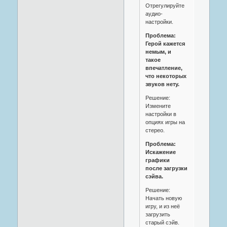
Отрегулируйте
аудио-
настройки.
Проблема:
Герой кажется
немым, и
такое
впечатление,
что некоторых
звуков нету.
Решение:
Измените
настройки в
опциях игры на
стерео.
Проблема:
Искажение
графики
после загрузки
сэйва.
Решение:
Начать новую
игру, и из неё
загрузить
старый сэйв.