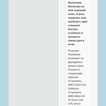
Проблема:
Несмотря на
мой хороший
комп, играть
тормозит, или
наоборот, идёт
слишком
быстро,
особенно в
процессе
смены дня и
ночи.
Решение:
Проблема
возникает на
двуядерных
процессорах.
Решается
следующим
образом:
Установить
AMD Dual-Core
Optimizer.
Установить
AMD Athlon 64
X2 Dual Core
CPU driver.