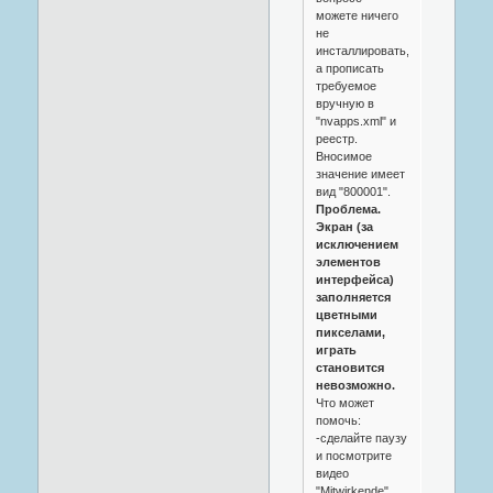
можете ничего
не
инсталлировать,
а прописать
требуемое
вручную в
"nvapps.xml" и
реестр.
Вносимое
значение имеет
вид "800001".
Проблема.
Экран (за
исключением
элементов
интерфейса)
заполняется
цветными
пикселами,
играть
становится
невозможно.
Что может
помочь:
-сделайте паузу
и посмотрите
видео
"Mitwirkende"