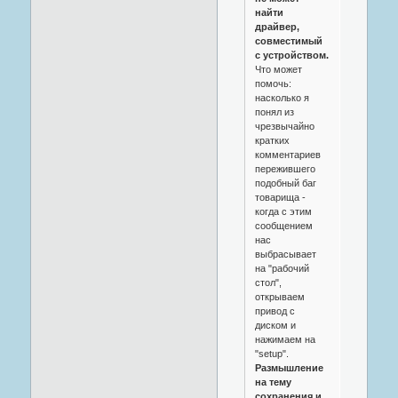
найти
драйвер,
совместимый
с устройством.
Что может
помочь:
насколько я
понял из
чрезвычайно
кратких
комментариев
пережившего
подобный баг
товарища -
когда с этим
сообщением
нас
выбрасывает
на "рабочий
стол",
открываем
привод с
диском и
нажимаем на
"setup".
Размышление
на тему
сохранения и