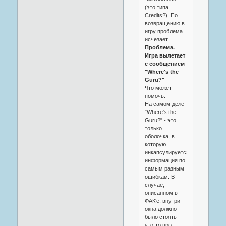
(это типа
Credits?). По
возвращению в
игру проблема
исчезает.
Проблема.
Игра вылетает
с сообщением
"Where's the
Guru?"
Что может
помочь:
На самом деле
"Where's the
Guru?" - это
только
оболочка, в
которую
инкапсулируется
информация по
самым разным
ошибкам. В
случае,
описанном в
ФАК'е, внутри
окна должно
было стоять
что-то про