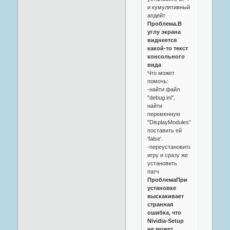
и кумулятивный
апдейт
Проблема.В
углу экрана
виднеется
какой-то текст
консольного
вида
Что может
помочь:
-найти файл
"debug.ini",
найти
переменную
"DisplayModules",
поставить ей
'false'.
-переустановить
игру и сразу же
установить
патч
ПроблемаПри
установке
выскакивает
странная
ошибка, что
Nividia-Setup
не может