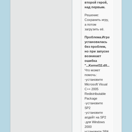
второй герой,
над первым.
Решение:
Сохранить игру,
а потом
загрузить её.
Проблема.Игра
установилась
без проблем,
но при запуске
возникает
ошибка
"...Kernel32.dll..."
Что может
помочь:
-установите
Microsoft Visual
C++ 2005
Redistributable
Package
-установите
SP2
-установите
апдейт на SP2
-для Windows
2000
установите SP4