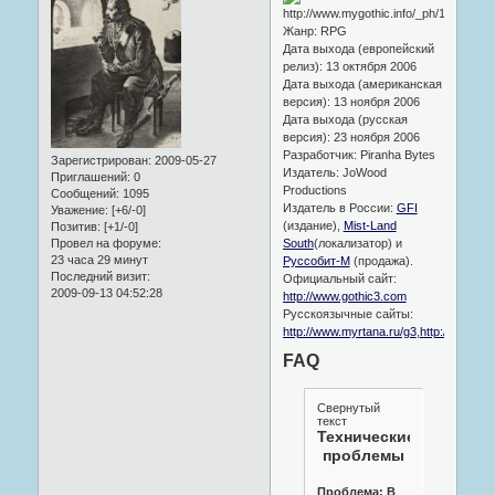
Жанр: RPG
Дата выхода (европейский
релиз): 13 октября 2006
Дата выхода (американская
версия): 13 ноября 2006
Дата выхода (русская
версия): 23 ноября 2006
Разработчик: Piranha Bytes
Зарегистрирован
: 2009-05-27
Издатель: JoWood
Приглашений:
0
Productions
Сообщений:
1095
Издатель в России:
GFI
Уважение:
[+6/-0]
(издание),
Mist-Land
Позитив:
[+1/-0]
South
(локализатор) и
Провел на форуме:
23 часа 29 минут
Руссобит-М
(продажа).
Последний визит:
Официальный сайт:
2009-09-13 04:52:28
http://www.gothic3.com
Русскоязычные сайты:
http://www.myrtana.ru/g3
,
http://travel.a
FAQ
Свернутый
текст
Технические
проблемы
Проблема: В