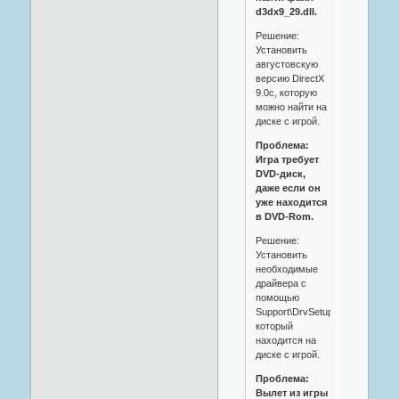
d3dx9_29.dll.
Решение:
Установить
августовскую
версию DirectX
9.0c, которую
можно найти на
диске с игрой.
Проблема:
Игра требует
DVD-диск,
даже если он
уже находится
в DVD-Rom.
Решение:
Установить
необходимые
драйвера с
помощью
Support\DrvSetup.exe,
который
находится на
диске с игрой.
Проблема:
Вылет из игры