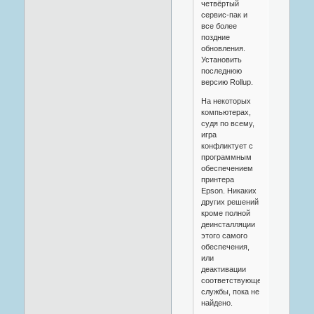
четвёртый
сервис-пак и
все более
поздние
обновления.
Установить
последнюю
версию Rollup.
На некоторых
компьютерах,
судя по всему,
игра
конфликтует с
программным
обеспечением
принтера
Epson. Никаких
других решений
кроме полной
деинсталляции
этого самого
обеспечения,
или
деактивации
соответствующей
службы, пока не
найдено.