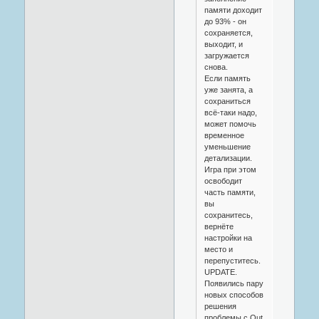
памяти доходит
до 93% - он
сохраняется,
выходит, и
загружается
снова.
Если память
уже занята, а
сохраниться
всё-таки надо,
может помочь
временное
уменьшение
детализации.
Игра при этом
освободит
часть памяти,
вы
сохранитесь,
вернёте
настройки на
место и
перепуститесь.
UPDATE.
Появились пару
новых способов
решения
проблемы с Out