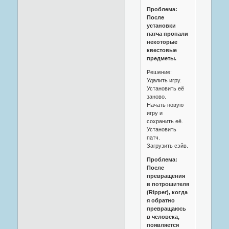
Проблема:
После
установки
патча пропали
некоторые
квестовые
предметы.
Решение:
Удалить игру.
Установить её
заново.
Начать новую
игру и
сохранить её.
Установить
патч.
Загрузить сэйв.
Проблема:
После
превращения
в потрошителя
(Ripper), когда
я обратно
превращаюсь
в человека,
появляется