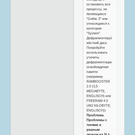
остановить все
процессы, не
являющиеся
"Gothic 3" или
относящиеся к
категории
"System".
Дефрагментируйте
жёсткий диск.
Попробуйте
использовать
утилиты
дефрагментации/
освобождения
памяти
(например
RAMBOOSTER
2.0 (3,5
MEGABYTE,
ENGLISCH) или
FREERAM 4.0
(492 KILOBYTE,
ENGLISCH))
Проблема.
Проблемы с
тенями и
рваным
звуком на SLI-