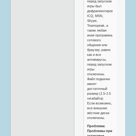
перед запуском
игры был
дефрагментирован.
ICQ, MSN,
Skype,
Teamspeak, а
также любая
иная программа
сетевого
общения или
браузер, равно
как и все
антивирусы,
перед запуском
игры
отключены.
Файл подкачки
имеет
достаточный
размер (1.5-2.5
гигабайта).
Если возможно,
все внешние
жёсткие диски
отключены.
Проблема:
Проблемы при
установке