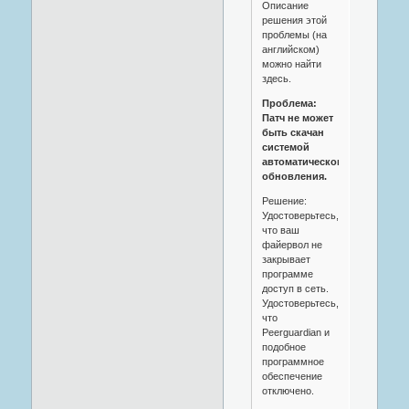
Описание
решения этой
проблемы (на
английском)
можно найти
здесь.
Проблема:
Патч не может
быть скачан
системой
автоматического
обновления.
Решение:
Удостоверьтесь,
что ваш
файервол не
закрывает
программе
доступ в сеть.
Удостоверьтесь,
что
Peerguardian и
подобное
программное
обеспечение
отключено.