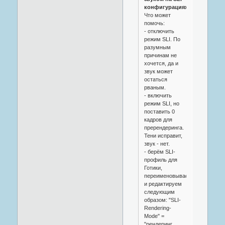
конфигурациях:
Что может
помочь:
- отключить
режим SLI. По
разумным
причинам не
хочется, да и
звук может
остаться
рваным.
- включить
режим SLI, но
поставить 0
кадров для
пререндеринга.
Тени исправит,
звук - нет.
- берём SLI-
профиль для
Готики,
переименовываем
и редактируем
следующим
образом: "SLI-
Rendering-
Mode" =
"рендеринг