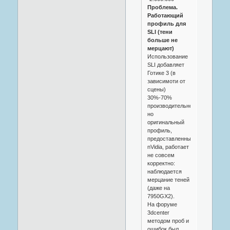
Проблема.
Работающий
профиль для
SLI (тени
больше не
мерцают)
Использование
SLI добавляет
Готике 3 (в
зависимоти от
сцены)
30%-70%
производительности,
но
оригинальный
профиль,
предоставленный
nVidia, работает
не совсем
корректно:
наблюдается
мерцание теней
(даже на
7950GX2).
На форуме
3dcenter
методом проб и
ошибок был