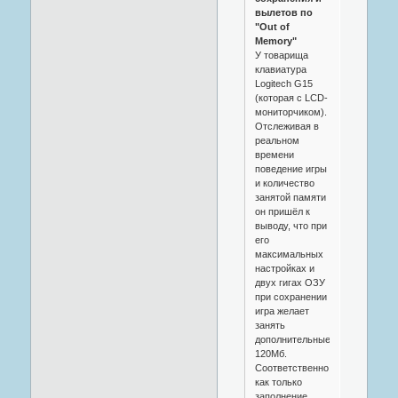
вылетов по
"Out of
Memory"
У товарища
клавиатура
Logitech G15
(которая с LCD-
мониторчиком).
Отслеживая в
реальном
времени
поведение игры
и количество
занятой памяти
он пришёл к
выводу, что при
его
максимальных
настройках и
двух гигах ОЗУ
при сохранении
игра желает
занять
дополнительные
120Мб.
Соответственно
как только
заполнение