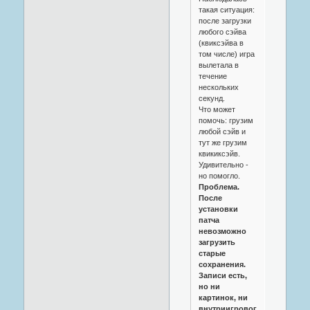
такая ситуация:
после загрузки
любого сэйва
(квиксэйва в
том числе) игра
вылетала в
течение
нескольких
секунд.
Что может
помочь: грузим
любой сэйв и
тут же грузим
квикиксэйв.
Удивительно -
но помогло.
Проблема.
После
установки
патча
невозможно
загрузить
старые
сохранения.
Записи есть,
но ни
картинок, ни
внутриигрового