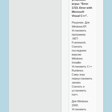
игры: "Error
1723. Error with
Microsoft
Visual C++".
Решение: Для
WindowsXP:
Установить
программу
.NET-
Framework.
Скачать
последнюю
версию
Windows
Installer.
Установить C++
Runtimes.
Саму игру
переустановить
заново.
Скачать и
установить
патч.
Для Windows
2000:
Установить