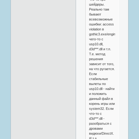
шейдеры.
Реально там
бывают
всевозможные
ошибки: access
violation в
gothic3.exe/engine.dll,
чего-то с
usp10.dll,
d3d***.dll и т.п.
Т.е. метод
решения
зависит от того,
на что ругается.
Если
стабильные
вылеты по
usp10.dll - найти
и положить
данный файл в
корень игры или
system32. Если
что-то с
d3d***.dll -
разобраться с
дровами
видюхи/DirectX.
И т.д.