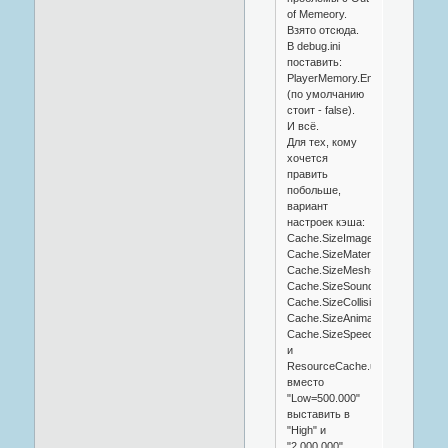
of Memeory.
Взято отсюда.
В debug.ini
поставить:
PlayerMemory.Enabled=true
(по умолчанию
стоит - false).
И всё.
Для тех, кому
хочется
править
побольше,
вариант
настроек кэша:
Cache.SizeImage=1024000000
Cache.SizeMaterial=160000000
Cache.SizeMesh=210000000
Cache.SizeSound=320000000
Cache.SizeCollisionMesh=1600
Cache.SizeAnimation=16000000
Cache.SizeSpeedTree=8000000
и
ResourceCache.u32SpeedTre
вместо
"Low=500.000"
выставить в
"High" и
"2.000.000"