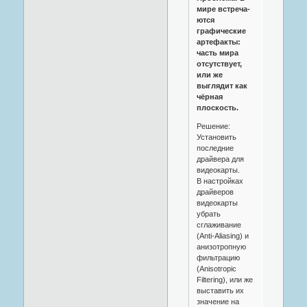
мире встреча-
ются
графические
артефакты:
часть мира
отсутствует,
или же
выглядит как
чёрная
плоскость.
Решение:
Установить
последние
драйвера для
видеокарты.
В настройках
драйверов
видеокарты
убрать
сглаживание
(Anti-Aliasing) и
анизотропную
фильтрацию
(Anisotropic
Filtering), или же
выставить их
значение на