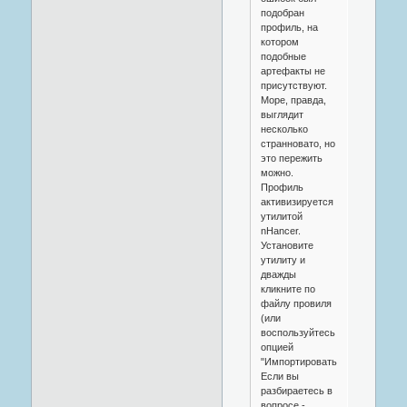
подобран
профиль, на
котором
подобные
артефакты не
присутствуют.
Море, правда,
выглядит
несколько
странновато, но
это пережить
можно.
Профиль
активизируется
утилитой
nHancer.
Установите
утилиту и
дважды
кликните по
файлу провиля
(или
воспользуйтесь
опцией
"Импортировать").
Если вы
разбираетесь в
вопросе -