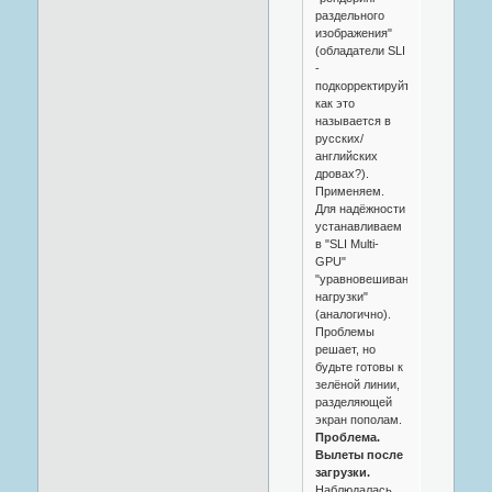
раздельного
изображения"
(обладатели SLI
-
подкорректируйте,
как это
называется в
русских/
английских
дровах?).
Применяем.
Для надёжности
устанавливаем
в "SLI Multi-
GPU"
"уравновешивание
нагрузки"
(аналогично).
Проблемы
решает, но
будьте готовы к
зелёной линии,
разделяющей
экран пополам.
Проблема.
Вылеты после
загрузки.
Наблюдалась