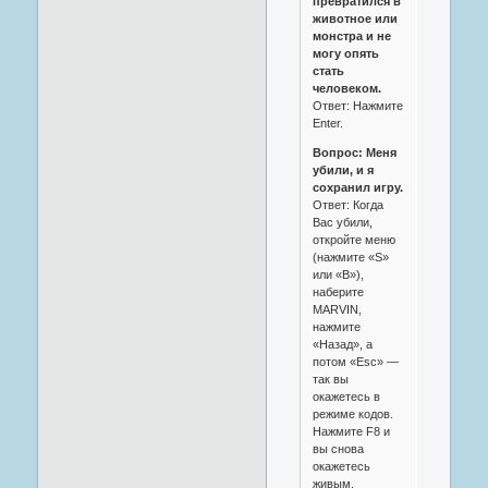
превратился в
животное или
монстра и не
могу опять
стать
человеком.
Ответ: Нажмите
Enter.
Вопрос: Меня
убили, и я
сохранил игру.
Ответ: Когда
Вас убили,
откройте меню
(нажмите «S»
или «B»),
наберите
MARVIN,
нажмите
«Назад», а
потом «Esc» —
так вы
окажетесь в
режиме кодов.
Нажмите F8 и
вы снова
окажетесь
живым.