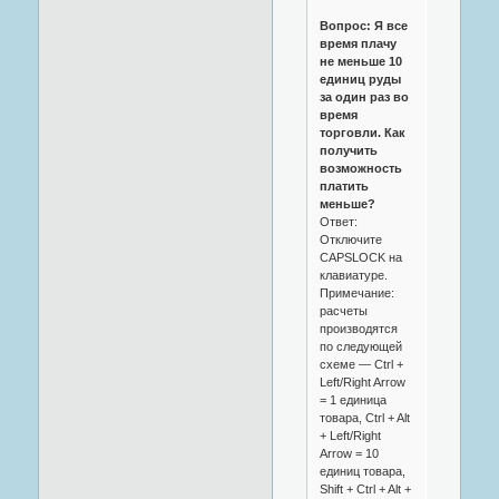
Вопрос: Я все
время плачу
не меньше 10
единиц руды
за один раз во
время
торговли. Как
получить
возможность
платить
меньше?
Ответ:
Отключите
CAPSLOCK на
клавиатуре.
Примечание:
расчеты
производятся
по следующей
схеме — Ctrl +
Left/Right Arrow
= 1 единица
товара, Ctrl + Alt
+ Left/Right
Arrow = 10
единиц товара,
Shift + Ctrl + Alt +