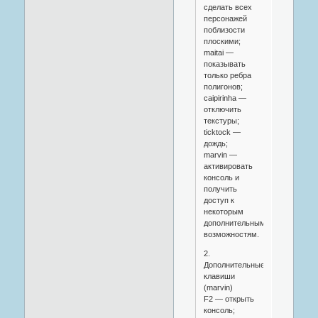
сделать всех
персонажей
поблизости
плоскими;
maitai —
показывать
только ребра
полигонов;
caipirinha —
отключить
текстуры;
ticktock —
дождь;
marvin —
активировать
консоль и
получить
доступ к
некоторым
дополнительным
возможностям.
2.
Дополнительные
клавиши
(marvin)
F2 — открыть
консоль;