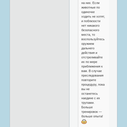
на них. Если
животные по
одиночке
ходить не хотят,
и поблизости
нет никакого
безопасного
места, то
воспользуйтесь
оружием
дальнего
действия и
отстреливайте
их по мере
приближения к
вам. В случае
преследования
повторите
процедуру, пока
вы не
останетесь
наедине с их
трупами.
Больше
тренировок —
больше опыта!