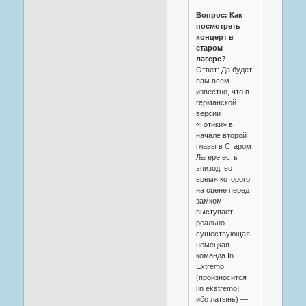
Вопрос: Как
посмотреть
концерт в
старом
лагере?
Ответ: Да будет
вам всем
известно, что в
германской
версии
«Готики» в
начале второй
главы в Старом
Лагере есть
эпизод, во
время которого
на сцене перед
замком
выступает
реально
существующая
немецкая
команда In
Extremo
(произносится
[in ekstremo],
ибо латынь) —