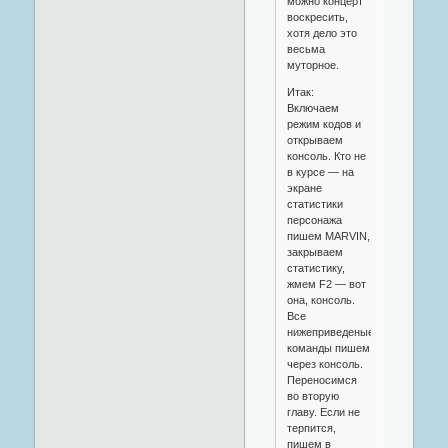
можно концерт
воскресить,
хотя дело это
весьма
муторное.
Итак:
Включаем
режим кодов и
открываем
консоль. Кто не
в курсе — на
экране
статистики
персонажа
пишем MARVIN,
закрываем
статистику,
жмем F2 — вот
она, консоль.
Все
нижеприведеные
команды пишем
через консоль.
Переносимся
во вторую
главу. Если не
терпится,
пишем в