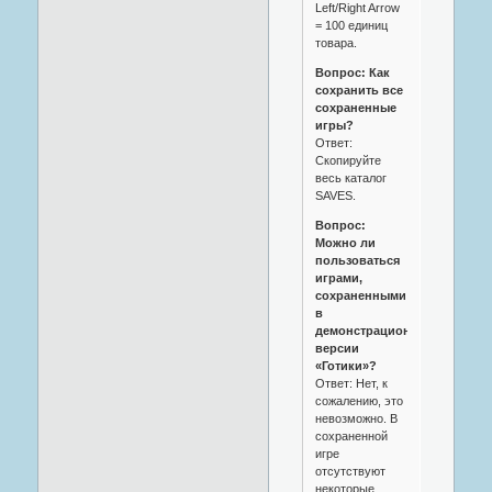
Left/Right Arrow
= 100 единиц
товара.
Вопрос: Как
сохранить все
сохраненные
игры?
Ответ:
Скопируйте
весь каталог
SAVES.
Вопрос:
Можно ли
пользоваться
играми,
сохраненными
в
демонстрационной
версии
«Готики»?
Ответ: Нет, к
сожалению, это
невозможно. В
сохраненной
игре
отсутствуют
некоторые