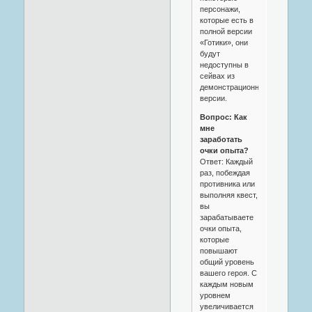
персонажи,
которые есть в
полной версии
«Готики», они
будут
недоступны в
сейвах из
демонстрационной
версии.
Вопрос: Как
мне
заработать
очки опыта?
Ответ: Каждый
раз, побеждая
противника или
выполняя квест,
вы
зарабатываете
очки опыта,
которые
повышают
общий уровень
вашего героя. С
каждым новым
уровнем
увеличивается