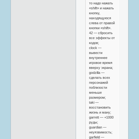
то надо нажать
«shift» и нажать
кнопку,
находящуюся
слева от правой
кнопки «shift».
42 — сбросить
все эффекты от
кодов;
clock —
вывести
внутреннее
игровое время
вверху экрана;
godzilla —
сделать всех
персонажей
поблизости
меньше
размером;
taki —
восстановить
жизнь и ману;
garrett — +1000
руды;
guardian —
неуязвимость;
garfield —