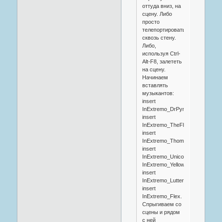
оттуда вниз, на
сцену. Либо
просто
телепортироваться
сквозь стену.
Либо,
используя Ctrl-
Alt-F8, залететь
на сцену.
Начинаем
вставлять
музыкантов:
insert
InExtremo_DrPymonte,
insert
InExtremo_TheFlail,
insert
InExtremo_ThomasTheForger,
insert
InExtremo_Unicorn,
InExtremo_YellowPfeiffer,
insert
InExtremo_Lutter,
insert
InExtremo_Flex.
Спрыгиваем со
сцены и рядом
с ней