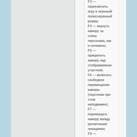
F3 —
переключить
игру в оконный/
полноэкранный
режим;
F4 — вернуть
камеру за
спину
персонажа, как
и положено;
F5 —
прикрепить
камеру над
отображаемым
участком;
F6 — включить
свободное
перемещение
камеры
(персонаж при
этом
неподвижен);
F7 —
перемещать
камеру между
различными
локациями;
F8 —