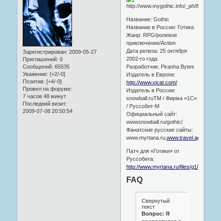
Название: Gothic
Название в России: Готика
Жанр: RPG/ролевое
приключение/Action
Дата релиза: 25 октября
Зарегистрирован
: 2009-05-27
2002-го года
Приглашений:
0
Разработчик: Piranha Bytes
Сообщений:
65535
Уважение:
[+2/-0]
Издатель в Европе:
Позитив:
[+4/-0]
http://www.xicat.com/
Провел на форуме:
Издатель в России:
7 часов 48 минут
snowball.ruTM / Фирма «1С»
Последний визит:
/ Руссобит-М
2009-07-08 20:50:54
Официальный сайт:
wwwsnowball.ru/gothic/
Фанатские русские сайты:
www.myrtana.ru,
www.travel.ag.ru/gothi
Патч для «Готики» от
Руссобита:
http://www.myrtana.ru/files/g1/GIRusso
FAQ
Свернутый
текст
Вопрос: Я