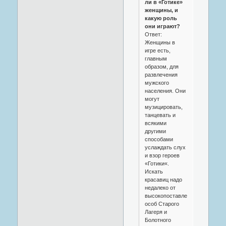
ли в «Готике»
женщины, и
какую роль
они играют?
Ответ:
Женщины в
игре есть,
главным
образом, для
развлечения
мужского
населения. Они
могут
музицировать,
танцевать и
всякими
другими
способами
услаждать слух
и взор героев
«Готики«.
Искать
красавиц надо
недалеко от
высокопоставленных
особ Старого
Лагеря и
Болотного