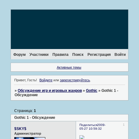
Форум
Участники
Правила
Поиск
Регистрация
Войти
Активные темы
Привет, Гость!
Войдите
или
зарегистрируйтесь
.
»
Обсуждение игр и игровых жанров
»
Gothic
»
Gothic 1 -
Обсуждение
Страница:
1
Gothic 1 - Обсуждение
1
Поделиться
2009-
$SKY$
05-27 10:59:32
Администратор