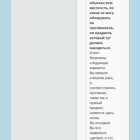
обыскал всю
местность, но
никак не могу
обнаружить
ни
противников,
ни предмета,
который тут
должен
находиться.
Ответ:
Возможны
следующие
варианты:
Вы пришли
слишком рано,
и,
соответственно,
противник,
также как и
нужный
предмет,
появится здесь
позже.
Вы опоздали.
Вы все
правильно
сделали, и это