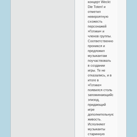
концерт Weckt
Die Toten! и
отметил
невероятную
схожесть
персонажей
»Готики« и
членов группы.
Соответственно,
проникся и
предложил
музыкантам
поучаствовать
в создании
игры. Те не
отказались, и в
итоге в
»Готике«
появился столь
запоминающийся
эпизод,
придающий
игре
дополнительную
живость.
Исполняют
музыканты
старинную