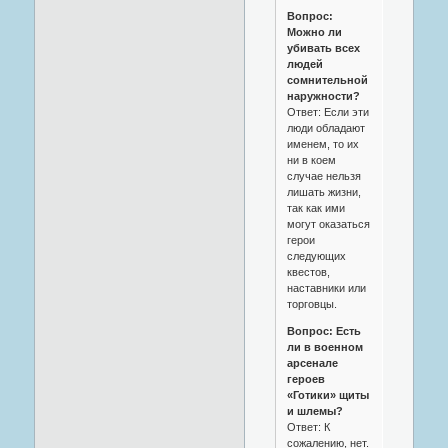
Вопрос:
Можно ли
убивать всех
людей
сомнительной
наружности?
Ответ: Если эти
люди обладают
именем, то их
ни в коем
случае нельзя
лишать жизни,
так как ими
могут оказаться
герои
следующих
квестов,
наставники или
торговцы.
Вопрос: Есть
ли в военном
арсенале
героев
«Готики» щиты
и шлемы?
Ответ: К
сожалению, нет.