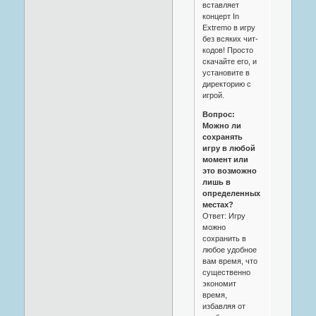
вставляет
концерт In
Extremo в игру
без всяких чит-
кодов! Просто
скачайте его, и
установите в
директорию с
игрой.
Вопрос:
Можно ли
сохранять
игру в любой
момент или
это возможно
лишь в
определенных
местах?
Ответ: Игру
можно
сохранить в
любое удобное
вам время, что
существенно
экономит
время,
избавляя от