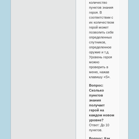
количество
пунктов знания
героя. В
соответствии с
их количеством
герой может
позволить себе
определенных
спутников,
определенное
оружие и т.д.
Уровень героя
можно
проверить в
меню, нажав
клавишу «S».
Вопрос:
Сколько
пунктов
знания
получает
герой на
каждом новом
уровне?
Ответ: До 10
пунктов.
Вопрос: Как