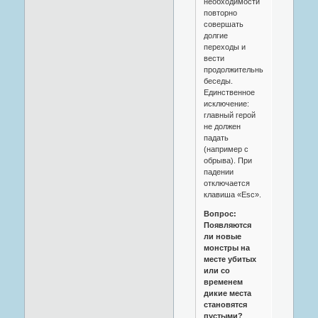
необходимости
повторно
совершать
долгие
переходы и
вести
продолжительные
беседы.
Единственное
исключение:
главный герой
не должен
падать
(например с
обрыва). При
падении
отключается
клавиша «Esc».
Вопрос:
Появляются
ли новые
монстры на
месте убитых
или со
временем
дикие места
становятся
пустыми?