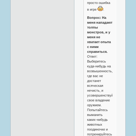
просто ошибка
в игре
.
Вопрос: На
меня нападают
толпы
монстров, и у
меня не
хватает опыта
с ними
справиться.
Ответ:
Выберитесь
куда-нибудь на
возвышенность,
где вас не
достанет
всяческая
нечисть, и
усовершенствуйте
свое владение
оружием.
Попытайтесь
выманить
каких-нибудь
животных
поодиночке и
потренируйтесь