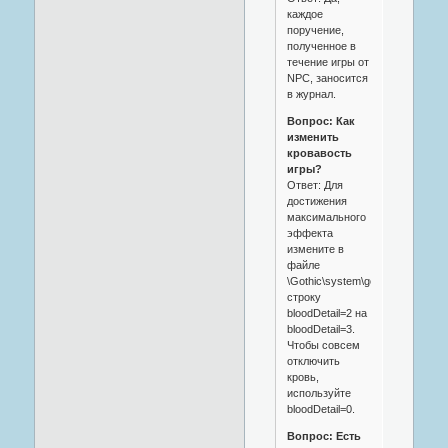
каждое
поручение,
полученное в
течение игры от
NPC, заносится
в журнал.
Вопрос: Как
изменить
кровавость
игры?
Ответ: Для
достижения
максимального
эффекта
измените в
файле
\Gothic\system\gothic.ini
строку
bloodDetail=2 на
bloodDetail=3.
Чтобы совсем
отключить
кровь,
используйте
bloodDetail=0.
Вопрос: Есть