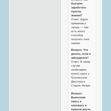
быстрее
заработать
пункты
знания?
Ответ: Идите
прямиком в
лагерь — там
есть много
способов
получить очки
знания.
Вопрос: Что
делать, если я
заблудился?
Ответ: В таком
случае
необходимо
купить карту у
Грэхема или
Декстера в
Старом Лагере.
Вопрос:
Выполняя
квест, я
нахожусь в
нужном месте,