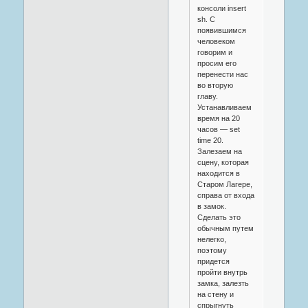
консоли insert
sh. С
появившимся
человеком
говорим и
просим его
перенести нас
во вторую
главу.
Устанавливаем
время на 20
часов — set
time 20.
Залезаем на
сцену, которая
находится в
Старом Лагере,
справа от входа
в замок.
Сделать это
обычным путем
нелегко,
поэтому
придется
пройти внутрь
замка, залезть
на стену и
спрыгнуть