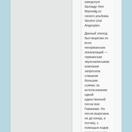
шведскую
балладу Herr
Mannelig из
своего альбома
Verehrt Und
Angespien.
Данный эпизод
был вырезан из
всех
негерманских
локализаций —
германская
звукозаписывающая
компания
запросила
слишком
большие
суммы за
использование
одной
единственной
песни вне
Германии. Но
песня вырезана
не до конца, и
потому, с
помощью кодов