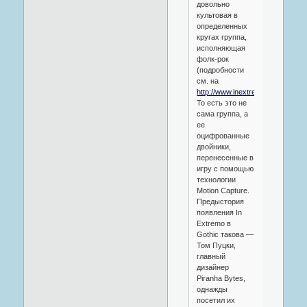
довольно
культовая в
определенных
кругах группа,
исполняющая
фолк-рок
(подробности
см. на
http://www.inextremo.de/
).
То есть это не
сама группа, а
ее
оцифрованные
двойники,
перенесенные в
игру с помощью
технологии
Motion Capture.
Предыстория
появления In
Extremo в
Gothic такова —
Том Пуцки,
главный
дизайнер
Piranha Bytes,
однажды
посетил их