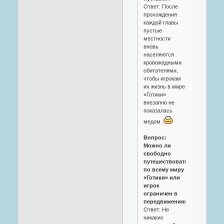
Ответ: После
прохождения
каждой главы
пустые
местности
вновь
населяются
кровожадными
обитателями,
чтобы игрокам
их жизнь в мире
«Готики»
внезапно не
показалась
медом.
Вопрос:
Можно ли
свободно
путешествовать
по всему миру
«Готики» или
игрок
ограничен в
передвижениях?
Ответ: Не
никаких