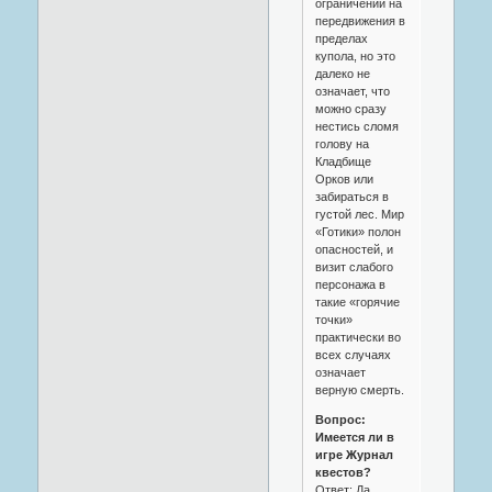
ограничений на
передвижения в
пределах
купола, но это
далеко не
означает, что
можно сразу
нестись сломя
голову на
Кладбище
Орков или
забираться в
густой лес. Мир
«Готики» полон
опасностей, и
визит слабого
персонажа в
такие «горячие
точки»
практически во
всех случаях
означает
верную смерть.
Вопрос:
Имеется ли в
игре Журнал
квестов?
Ответ: Да,