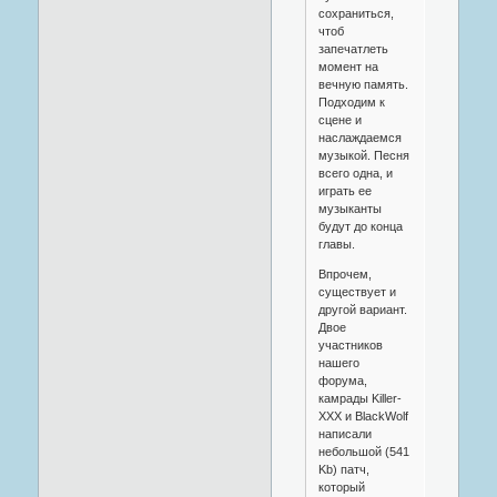
сохраниться,
чтоб
запечатлеть
момент на
вечную память.
Подходим к
сцене и
наслаждаемся
музыкой. Песня
всего одна, и
играть ее
музыканты
будут до конца
главы.
Впрочем,
существует и
другой вариант.
Двое
участников
нашего
форума,
камрады Killer-
XXX и BlackWolf
написали
небольшой (541
Kb) патч,
который