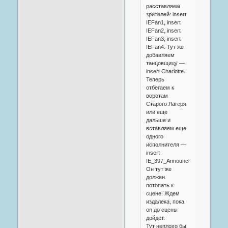
расставляем
зрителей: insert
IEFan1, insert
IEFan2, insert
IEFan3, insert
IEFan4. Тут же
добавляем
танцовщицу —
insert Charlotte.
Теперь
отбегаем к
воротам
Старого Лагеря
или еще
дальше и
вставляем еще
одного
исполнителя —
insert
IE_397_Announcer.
Он тут же
должен
потопать к
сцене. Ждем
издалека, пока
он до сцены
дойдет.
Тут неплохо бы