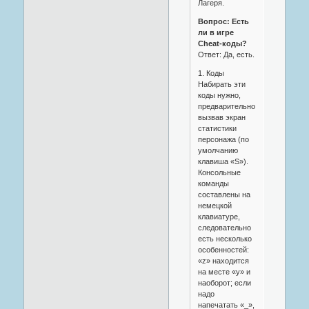
Лагеря.
Вопрос: Есть
ли в игре
Cheat-коды?
Ответ: Да, есть.
1. Коды
Набирать эти
коды нужно,
предварительно
вызвав экран
статистики
персонажа (по
умолчанию
клавиша «S»).
Консольные
команды
составлены на
немецкой
клавиатуре,
следовательно
есть несколько
особенностей:
«z» находится
на месте «y» и
наоборот; если
надо
напечатать «_»,