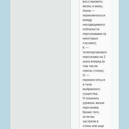
восстановить
жизнь и ману;
Home —
переключаться
между
находящимися
поблизости
персонажами (в
некоторых
случаях);
K —
телепортировать
персонажа на 2
шага вперед (в
том числе
сквозь стены);
O —
переместиться
в тело
выбранного
существа;
H понизить
уровень жизни
персонажа.
Кроме того,
если вы
застряли в
стене или еще