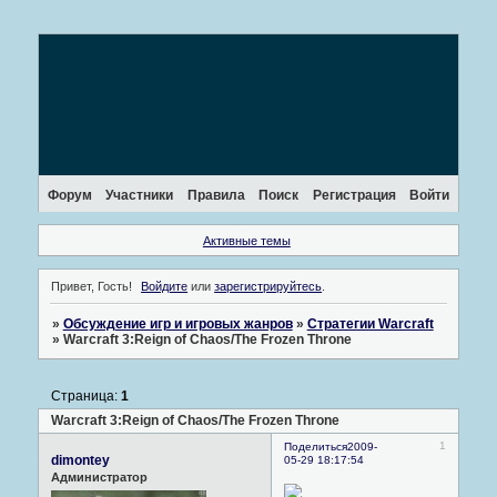
Форум
Участники
Правила
Поиск
Регистрация
Войти
Активные темы
Привет, Гость!
Войдите
или
зарегистрируйтесь
.
»
Обсуждение игр и игровых жанров
»
Стратегии Warcraft
»
Warcraft 3:Reign of Chaos/The Frozen Throne
Страница:
1
Warcraft 3:Reign of Chaos/The Frozen Throne
1
Поделиться
2009-
dimontey
05-29 18:17:54
Администратор