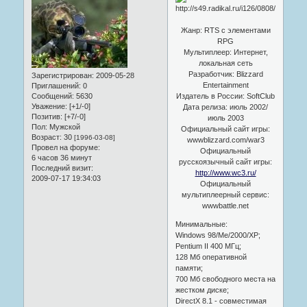
Жанр: RTS с элементами
RPG
Мультиплеер: Интернет,
локальная сеть
Разработчик: Blizzard
Зарегистрирован
: 2009-05-28
Entertainment
Приглашений:
0
Издатель в России: SoftClub
Сообщений:
5630
Уважение:
[+1/-0]
Дата релиза: июль 2002/
Позитив:
[+7/-0]
июль 2003
Пол:
Мужской
Официальный сайт игры:
Возраст:
30
[1996-03-08]
wwwblizzard.com/war3
Провел на форуме:
Официальный
6 часов 36 минут
русскоязычный сайт игры:
Последний визит:
http://www.wc3.ru/
2009-07-17 19:34:03
Официальный
мультиплеерный сервис:
wwwbattle.net
Минимальные:
Windows 98/Me/2000/XP;
Pentium II 400 МГц;
128 Мб оперативной
памяти;
700 Мб свободного места на
жестком диске;
DirectX 8.1 - совместимая