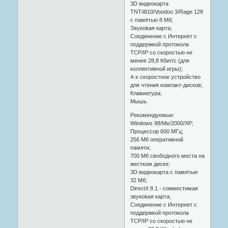
3D видеокарта
TNT/i810/Voodoo 3/Rage 128
с памятью 8 Мб;
Звуковая карта;
Соединение с Интернет с
поддержкой протокола
TCP/IP со скоростью не
менее 28,8 Кбит/с (для
коллективной игры);
4-x скоростное устройство
для чтения компакт-дисков;
Клавиатура;
Мышь.
Рекомендуемые:
Windows 98/Me/2000/XP;
Процессор 600 МГц;
256 Мб оперативной
памяти;
700 Мб свободного места на
жестком диске;
3D видеокарта с памятью
32 Мб;
DirectX 8.1 - совместимая
звуковая карта;
Соединение с Интернет с
поддержкой протокола
TCP/IP со скоростью не