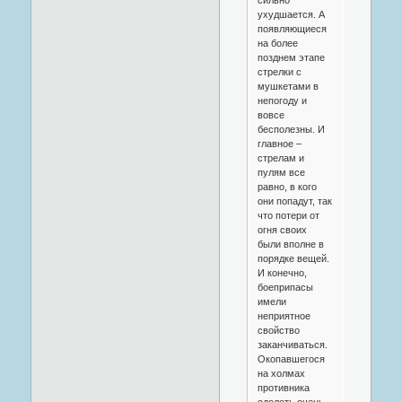
ухудшается. А
появляющиеся
на более
позднем этапе
стрелки с
мушкетами в
непогоду и
вовсе
бесполезны. И
главное –
стрелам и
пулям все
равно, в кого
они попадут, так
что потери от
огня своих
были вполне в
порядке вещей.
И конечно,
боеприпасы
имели
неприятное
свойство
заканчиваться.
Окопавшегося
на холмах
противника
одолеть очень