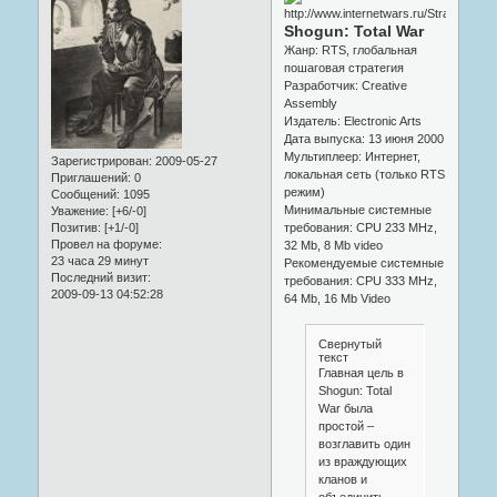
Shogun: Total War
Жанр: RTS, глобальная
пошаговая стратегия
Разработчик: Creative
Assembly
Издатель: Electronic Arts
Дата выпуска: 13 июня 2000
Мультиплеер: Интернет,
Зарегистрирован
: 2009-05-27
локальная сеть (только RTS
Приглашений:
0
режим)
Сообщений:
1095
Минимальные системные
Уважение:
[+6/-0]
требования: CPU 233 MHz,
Позитив:
[+1/-0]
Провел на форуме:
32 Mb, 8 Mb video
23 часа 29 минут
Рекомендуемые системные
Последний визит:
требования: CPU 333 MHz,
2009-09-13 04:52:28
64 Mb, 16 Mb Video
Свернутый
текст
Главная цель в
Shogun: Total
War была
простой –
возглавить один
из враждующих
кланов и
объединить