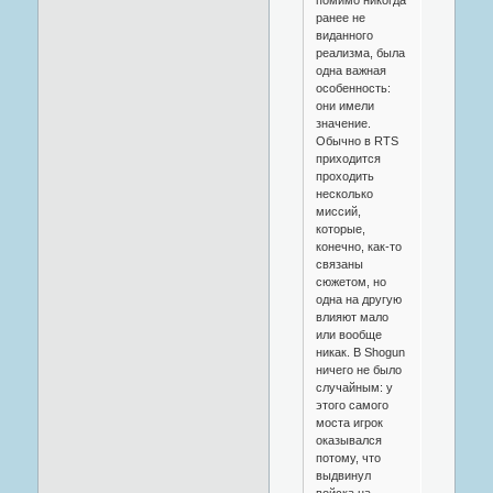
ранее не
виданного
реализма, была
одна важная
особенность:
они имели
значение.
Обычно в RTS
приходится
проходить
несколько
миссий,
которые,
конечно, как-то
связаны
сюжетом, но
одна на другую
влияют мало
или вообще
никак. В Shogun
ничего не было
случайным: у
этого самого
моста игрок
оказывался
потому, что
выдвинул
войска на