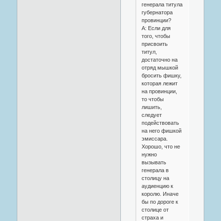
генерала титула
губернатора
провинции?
A: Если для
того, чтобы
присвоить
титул,
достаточно на
отряд мышкой
бросить фишку,
которая лежит
на провинции,
то чтобы
лишить,
следует
подействовать
на него фишкой
эмиссара.
Хорошо, что не
нужно
вызывать
генерала в
столицу на
аудиенцию к
королю. Иначе
бы по дороге к
столице от
страха и