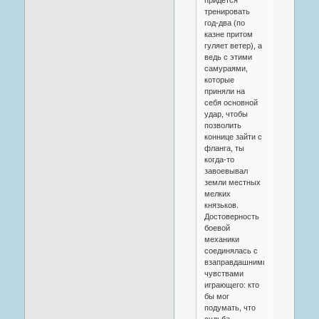
тренировать
год-два (по
казне притом
гуляет ветер), а
ведь с этими
самураями,
которые
приняли на
себя основной
удар, чтобы
позволить
коннице зайти с
фланга, ты
когда-то
завоевывал
земли местных
мелких
князьков.
Достоверность
боевой
механики
соединялась с
взаправдашними
чувствами
играющего: кто
бы мог
подумать, что
судьба