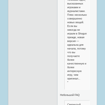
высказанных
игроками и
журналистами.
Плюс несколько
совершенно
новых вещей.
Если вы
никогда не
играли в Shogun
прежде, новая
версия —
идеальна для
начала, потому
что вы
получаете
более
качественную и
более
интересную
игру, чем
оригинал...
"
Небольшой FAQ
Свернутый