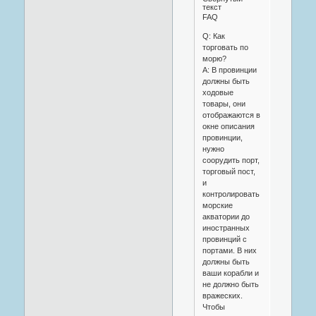
текст
FAQ
Q: Как
торговать по
морю?
A: В провинции
должны быть
ходовые
товары, они
отображаются в
окне описания
провинции,
нужно
соорудить порт,
торговый пост,
и
контролировать
морские
акватории до
иностранных
провинций с
портами. В них
должны быть
ваши корабли и
не должно быть
вражеских.
Чтобы