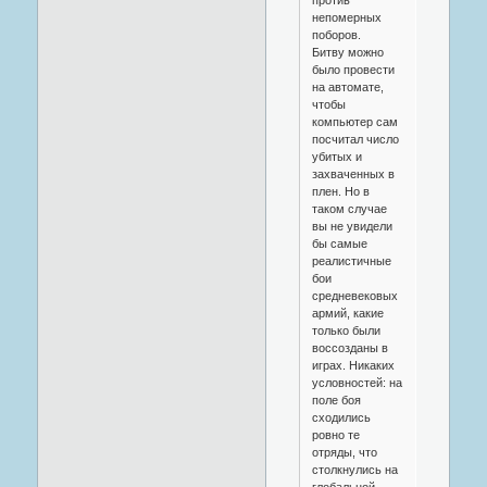
непомерных
поборов.
Битву можно
было провести
на автомате,
чтобы
компьютер сам
посчитал число
убитых и
захваченных в
плен. Но в
таком случае
вы не увидели
бы самые
реалистичные
бои
средневековых
армий, какие
только были
воссозданы в
играх. Никаких
условностей: на
поле боя
сходились
ровно те
отряды, что
столкнулись на
глобальной