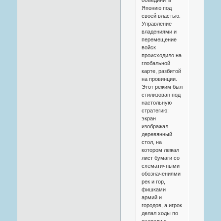
Японию под
своей властью.
Управление
владениями и
перемещение
войск
происходило на
глобальной
карте, разбитой
на провинции.
Этот режим был
стилизован под
настольную
стратегию:
экран
изображал
деревянный
стол, на
котором лежал
лист бумаги со
схематичными
обозначениями
рек и гор,
фишками
армий и
городов, а игрок
делал ходы по
очереди с