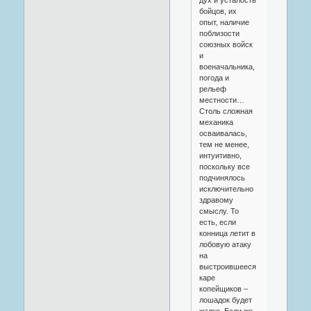
бойцов, их
опыт, наличие
поблизости
союзных войск
и
военачальника,
погода и
рельеф
местности…
Столь сложная
механика
осваивалась,
тем не менее,
интуитивно,
поскольку все
подчинялось
исключительно
здравому
смыслу. То
есть, если
конница летит в
лобовую атаку
на
выстроившееся
каре
копейщиков –
лошадок будет
жалко. Если же