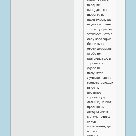
всадники
нападают на
шеренгу из
пары рядов, да
еще и со спины
– пехоту просто
затопчут. Зато в
лесу кавалерия
бессильна:
среди деревьев
особо не
разгонишься, и
таранного
удара не
получится.
Лучники, заняв
господствующую
высоту,
посылают
стрелы куда
дальше, но под
проливным
дождем или в
метель тетива
луков
отсыревает, да
меткость
сильно