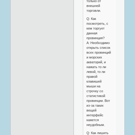
только от
внешней
торговли.
Q: Как
посмотреть, с
кем торгует
данная
провинция?
A: Необходимо
открыть список
всех провинций
и морских
акваторий, и
нажать то ли
левой, то ли
правой
клавишей
мыши на
строчку со
статистикой
провинции. Вот
из-за таких
вещей
интерфейс
кажется
неудобным.
Q: Как лишить