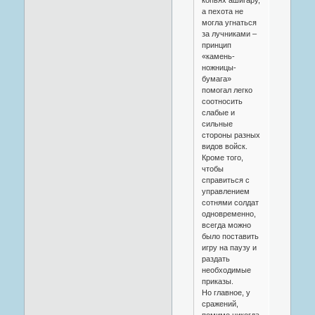
а пехота не
могла угнаться
за лучниками –
принцип
«камень-
ножницы-
бумага»
помогал легко
соотносить
слабые и
сильные
стороны разных
видов войск.
Кроме того,
чтобы
справиться с
управлением
сотнями солдат
одновременно,
всегда можно
было поставить
игру на паузу и
раздать
необходимые
приказы.
Но главное, у
сражений,
помимо никогда