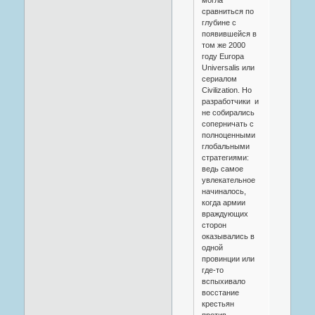
сравниться по
глубине с
появившейся в
том же 2000
году Europa
Universalis или
сериалом
Civilization. Но
разработчики и
не собирались
соперничать с
полноценными
глобальными
стратегиями:
ведь самое
увлекательное
начиналось,
когда армии
враждующих
сторон
оказывались в
одной
провинции или
где-то
вспыхивало
восстание
крестьян
против