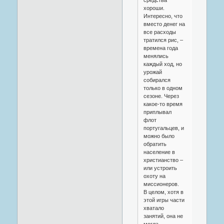
хороши.
Интересно, что
вместо денег на
все расходы
тратился рис, –
времена года
менялись
каждый ход, но
урожай
собирался
только в одном
сезоне. Через
какое-то время
приплывал
флот
португальцев, и
можно было
обратить
население в
христианство –
или устроить
охоту на
миссионеров.
В целом, хотя в
этой игры части
хватало
занятий, она не
могла