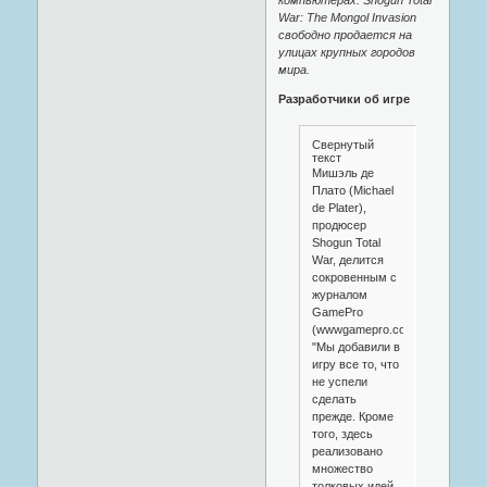
компьютерах. Shogun Total
War: The Mongol Invasion
свободно продается на
улицах крупных городов
мира.
Разработчики об игре
Свернутый
текст
Мишэль де
Плато (Michael
de Plater),
продюсер
Shogun Total
War, делится
сокровенным с
журналом
GamePro
(wwwgamepro.com):
"Мы добавили в
игру все то, что
не успели
сделать
прежде. Кроме
того, здесь
реализовано
множество
толковых идей,