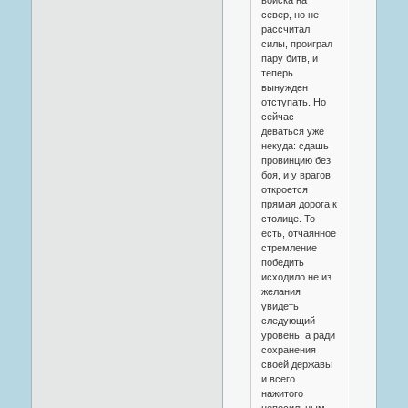
север, но не
рассчитал
силы, проиграл
пару битв, и
теперь
вынужден
отступать. Но
сейчас
деваться уже
некуда: сдашь
провинцию без
боя, и у врагов
откроется
прямая дорога к
столице. То
есть, отчаянное
стремление
победить
исходило не из
желания
увидеть
следующий
уровень, а ради
сохранения
своей державы
и всего
нажитого
непосильным