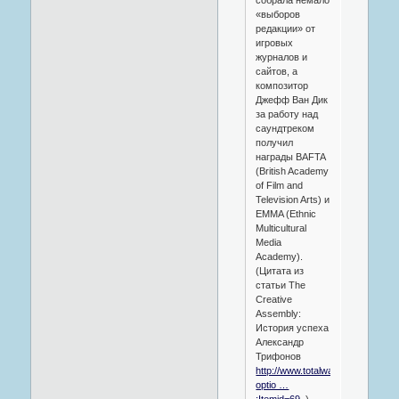
«выборов
редакции» от
игровых
журналов и
сайтов, а
композитор
Джефф Ван Дик
за работу над
саундтреком
получил
награды BAFTA
(British Academy
of Film and
Television Arts) и
EMMA (Ethnic
Multicultural
Media
Academy).
(Цитата из
статьи The
Creative
Assembly:
История успеха
Александр
Трифонов
http://www.totalwars.ru/index.ph
optio …
;Itemid=69
)