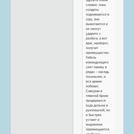
сложно: пока
солдаты
поднимаются в
гору, они
вымотаются и
не смогут
ударить с
разбега, а вот
враг, наоборот,
получит
преимущество.
Гибель
командующего
сеет панику в
рядах – насядь
посильнее, и
вся армия
побежит.
Самураи в
тяжелой броне
продержатся
куда дольше в
рукопашной, но
и быстрее
устают и
медленнее
перемещаются,
особенно