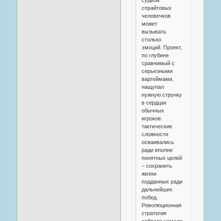
спрайтовых
человечков
может
вызывать
столько
эмоций. Проект,
по глубине
сравнимый с
серьезными
варгеймами,
нащупал
нужную струнку
в сердцах
обычных
игроков:
тактические
сложности
осваивались
ради вполне
понятных целей
– сохранить
жизни
подданных ради
дальнейших
побед.
Революционная
стратегия
собрала немало