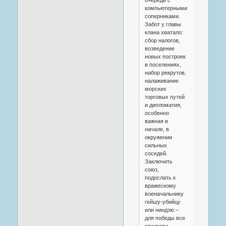
компьютерными
соперниками.
Забот у главы
клана хватало:
сбор налогов,
возведение
новых построек
в поселениях,
набор рекрутов,
налаживание
морских
торговых путей
и дипломатия,
особенно
важная в
начале, в
окружении
сильных
соседей.
Заключить
союз,
подослать к
вражескому
военачальнику
гейшу-убийцу
или ниндзю –
для победы все
средства