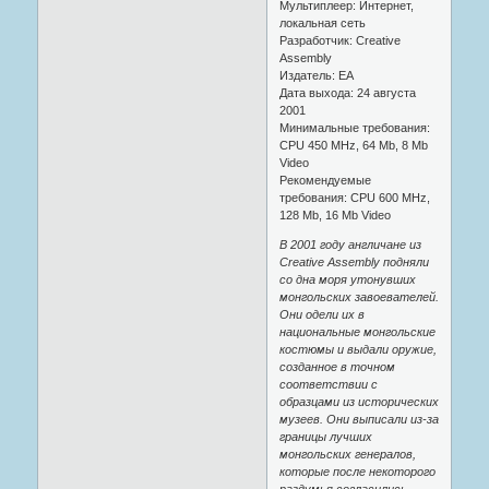
Мультиплеер: Интернет,
локальная сеть
Разработчик: Creative
Assembly
Издатель: EA
Дата выхода: 24 августа
2001
Минимальные требования:
CPU 450 MHz, 64 Mb, 8 Mb
Video
Рекомендуемые
требования: CPU 600 MHz,
128 Mb, 16 Mb Video
В 2001 году англичане из
Creative Assembly подняли
со дна моря утонувших
монгольских завоевателей.
Они одели их в
национальные монгольские
костюмы и выдали оружие,
созданное в точном
соответствии с
образцами из исторических
музеев. Они выписали из-за
границы лучших
монгольских генералов,
которые после некоторого