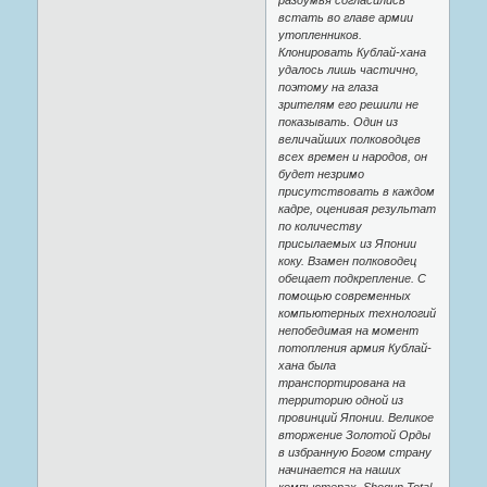
раздумья согласились
встать во главе армии
утопленников.
Клонировать Кублай-хана
удалось лишь частично,
поэтому на глаза
зрителям его решили не
показывать. Один из
величайших полководцев
всех времен и народов, он
будет незримо
присутствовать в каждом
кадре, оценивая результат
по количеству
присылаемых из Японии
коку. Взамен полководец
обещает подкрепление. С
помощью современных
компьютерных технологий
непобедимая на момент
потопления армия Кублай-
хана была
транспортирована на
территорию одной из
провинций Японии. Великое
вторжение Золотой Орды
в избранную Богом страну
начинается на наших