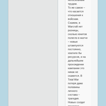
трудом.
То же самое –
что касается
отношения к
войскам.
Скажем, в
Warcraft нет
разницы,
сколько юнитов
полегло в матче
– новые
штампуются
постоянно,
хватило бы
ресурсов, и на
дальнейшем
прохождении
кампании это
никак не
скажется. В
Total War
потеря даже
половины
личного
состава –
трагедия.
Новых солдат
придется