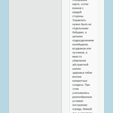
карте, сотни
воинов с
каждой
стороны.
Управлять
нужно было не
отдельными
бойцами, а
целыми
подразделениями
копейщиков,
всадников или
лучников, а
вместо
убавления
абстрактной
шкалы
здоровья гибли
вполне
конкретные
солдаты. При
этом
учитывались
разнообразные
условия:
построение
отряда, боевой
дух и усталость