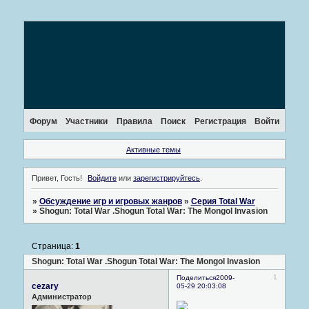
Форум
Участники
Правила
Поиск
Регистрация
Войти
Активные темы
Привет, Гость!
Войдите
или
зарегистрируйтесь
.
»
Обсуждение игр и игровых жанров
»
Серия Total War
»
Shogun: Total War .Shogun Total War: The Mongol Invasion
Страница:
1
Shogun: Total War .Shogun Total War: The Mongol Invasion
1
Поделиться
2009-
cezary
05-29 20:03:08
Администратор