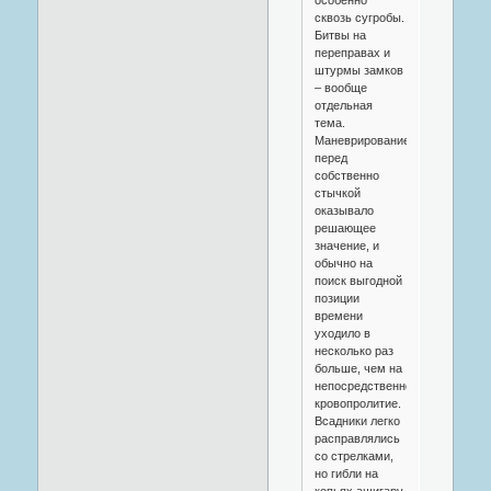
сквозь сугробы.
Битвы на
переправах и
штурмы замков
– вообще
отдельная
тема.
Маневрирование
перед
собственно
стычкой
оказывало
решающее
значение, и
обычно на
поиск выгодной
позиции
времени
уходило в
несколько раз
больше, чем на
непосредственно
кровопролитие.
Всадники легко
расправлялись
со стрелками,
но гибли на
копьях ашигару,