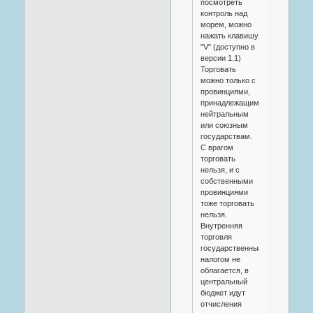
посмотреть
контроль над
морем, можно
нажать клавишу
"V" (доступно в
версии 1.1)
Торговать
можно только с
провинциями,
принадлежащими
нейтральным
или союзным
государствам.
С врагом
торговать
нельзя, и с
собственными
провинциями
тоже торговать
нельзя.
Внутренняя
торговля
государственным
налогом не
облагается, в
центральный
бюджет идут
отчисления