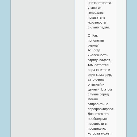
неизвестности
у многих
генералов
показатель
лояльности
сильно падал.
Q: Как
пополнить
отряд?
A: Когда
численность
отряда падает,
там остается
пара юнитов и
один командир,
зато очень
опытный и
ценный. В этом
случае отряд
можно
отправить на
переформирование.
Для этого его
необходимо
перевести в
провинцию,
которая может