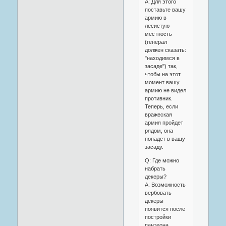
A: Для этого
поставьте вашу
армию в
лесистую
местность
(генерал
должен сказать:
"находимся в
засаде") так,
чтобы на этот
момент вашу
армию не видел
противник.
Теперь, если
вражеская
армия пройдет
рядом, она
попадет в вашу
засаду.
Q: Где можно
набрать
декеры?
A: Возможность
вербовать
декеры
появится после
постройки
пантеона