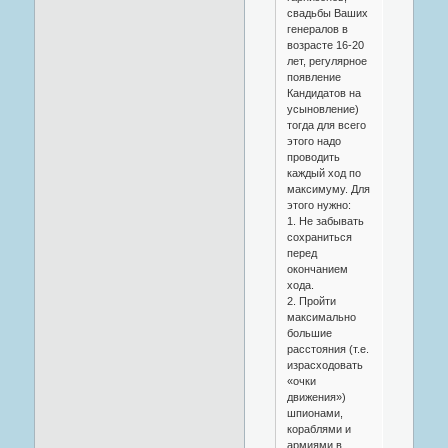
свадьбы Ваших
генералов в
возрасте 16-20
лет, регулярное
появление
Кандидатов на
усыновление)
тогда для всего
этого надо
проводить
каждый ход по
максимуму. Для
этого нужно:
1. Не забывать
сохраниться
перед
окончанием
хода.
2. Пройти
максимально
большие
расстояния (т.е.
израсходовать
«очки
движения»)
шпионами,
кораблями и
армиями в