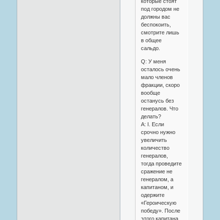
которые стоят
под городом не
должны вас
беспокоить,
смотрите лишь
в общее
сальдо.
Q: У меня
осталось очень
мало членов
фракции, скоро
вообще
останусь без
генералов. Что
делать?
A: I. Если
срочно нужно
увеличить
количество
генералов,
тогда проведите
сражение не
генералом, а
капитаном, и
одержите
«Героическую
победу». После
этого капитана