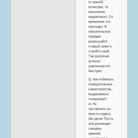
от вашей
культуры, то
население
недовольно. Со
временем это
проходит. В
обязательном
порядке
разрушайте
старый храм и
стройте свой.
Так различие
культур
уменьшается
быстрее.
Q: Как избежать
отрицательных
характеристик,
выдаваемых
генералам?
A: Не
заставлять их
просто сидеть
без дела! Пусть
они руководят
городом,
армией,