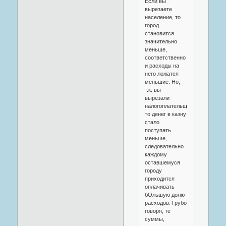
Если вы
вырезаете
население, то
город
становится
значительно
меньше,
соответственно
и расходы на
него ложатся
меньшие. Но,
т.к. вы
вырезали
налогоплательщиков,
то денег в казну
стало
поступать
меньше,
следовательно
каждому
оставшемуся
городу
приходится
оплачивать
бОльшую долю
расходов. Грубо
говоря, те
суммы,