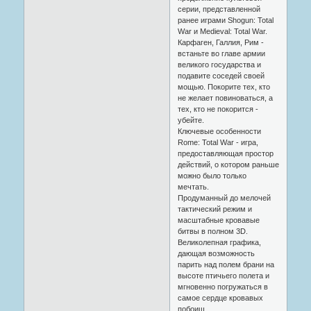
серии, представленной
ранее играми Shogun: Total
War и Medieval: Total War.
Карфаген, Галлия, Рим -
встаньте во главе армии
великого государства и
подавите соседей своей
мощью. Покорите тех, кто
не желает повиноваться, а
тех, кто не покорится -
убейте.
Ключевые особенности
Rome: Total War - игра,
предоставляющая простор
действий, о котором раньше
можно было только
мечтать.
Продуманный до мелочей
тактический режим и
масштабные кровавые
битвы в полном 3D.
Великолепная графика,
дающая возможность
парить над полем брани на
высоте птичьего полета и
мгновенно погружаться в
самое сердце кровавых
побоищ.