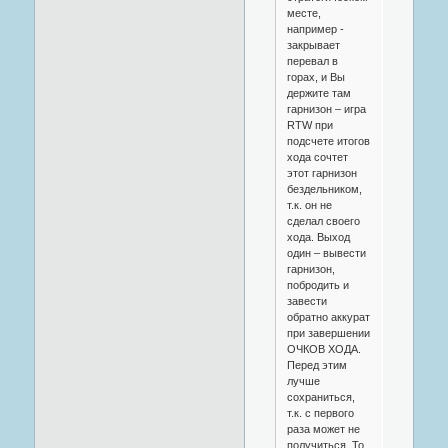
месте,
например -
закрывает
перевал в
горах, и Вы
держите там
гарнизон – игра
RTW при
подсчете итогов
хода сочтет
этот гарнизон
бездельником,
т.к. он не
сделал своего
хода. Выход
один – вывести
гарнизон,
побродить и
завести
обратно аккурат
при завершении
ОЧКОВ ХОДА.
Перед этим
лучше
сохраниться,
т.к. с первого
раза может не
получиться. То