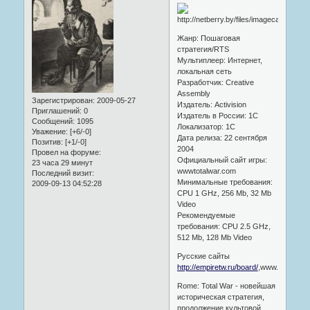
Жанр: Пошаговая
стратегия/RTS
Мультиплеер: Интернет,
локальная сеть
Разработчик: Creative
Assembly
Зарегистрирован
: 2009-05-27
Издатель: Activision
Приглашений:
0
Издатель в России: 1C
Сообщений:
1095
Локализатор: 1C
Уважение:
[+6/-0]
Дата релиза: 22 сентября
Позитив:
[+1/-0]
2004
Провел на форуме:
Официальный сайт игры:
23 часа 29 минут
wwwtotalwar.com
Последний визит:
Минимальные требования:
2009-09-13 04:52:28
CPU 1 GHz, 256 Mb, 32 Mb
Video
Рекомендуемые
требования: CPU 2.5 GHz,
512 Mb, 128 Mb Video
Русские сайты
http://empiretw.ru/board/
,www.internetw
Rome: Total War - новейшая
историческая стратегия,
продолжение культовой