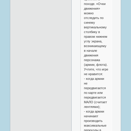
походе. «Очки
движения»
можно
отследить по
синему
вертикальному
столбику в
правом нижнем
углу экрана,
возникающему
в начале
движения
персонажа
(армии, флота).
Учтите, что игре
не нравится:
- когда армии
не
передвигается
по карте или
передвигается
МАЛО (считает
лентяями);
- когда армии
начинают
производить
максимальные
переходы в