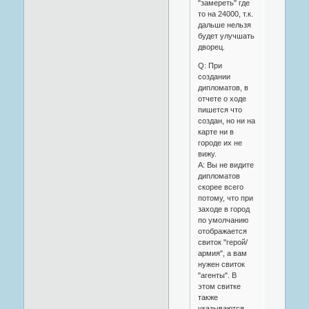
"замереть" где
то на 24000, т.к.
дальше нельзя
будет улучшать
дворец.
Q: При
создании
дипломатов, в
отчете о ходе
пишется что
создан, но ни на
карте ни в
городе их не
вижу.
A: Вы не видите
дипломатов
скорее всего
потому, что при
заходе в город
по умолчанию
отображается
свиток "герой/
армия", а вам
нужен свиток
"агенты". В
этом свитке
также
указываются