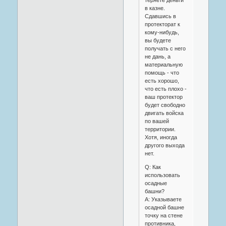
в казне.
Сдавшись в
протекторат к
кому-нибудь,
вы будете
получать с него
не дань, а
материальную
помощь - что
есть хорошо,
что есть плохо -
ваш протектор
будет свободно
двигать войска
по вашей
территории.
Хотя, иногда
другого выхода
нет.
Q: Как
использовать
осадные
башни?
A: Указываете
осадной башне
точку на стене
противника,