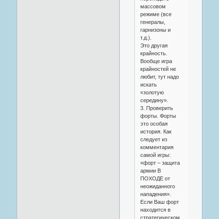
массовом
режиме (все
генералы,
гарнизоны и
т.д.).
Это другая
крайность.
Вообще игра
крайностей не
любит, тут надо
искать
«золотую
середину».
3. Проверить
форты. Форты
это особая
история. Как
следует из
комментария
самой игры:
«форт – защита
армии В
ПОХОДЕ от
неожиданного
нападения».
Если Ваш форт
находится в
стратегическом