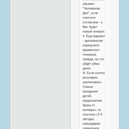
обьявят
"Человеком
Дня", если
ответите
согласием - у
Вас будет
новый генерал.
II. Еще вариант
- дипломатом
перекупите
вражеского
генерала,
правда, на это
уйдёт уйма
денег.
III. Если хотите
регулярно
увеличивать
Семью
(рождение
детей,
предложения
брака от
молодых, но
опытных (3-4
звезды)
командиров
гарнизонов,