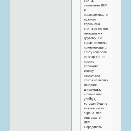
свиты,
зажимаете ЛКМ
и
перетаскиваете
нужного
персонажа
свиты от одного
генерала – к
другому. Т.к.
характеристика
принимающего
свиту генерала
не открыта, то
просто
положите
иконку
персонажа
свиты на иконку
генерала,
дипломата,
шпиона или
убийцы,
которая будет в
нижней части
экрана. Всё,
отпускаете
ЛКМ.
Передавать