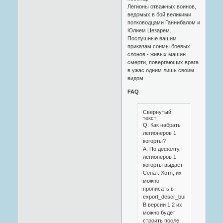
Легионы отважных воинов,
ведомых в бой великими
полководцами Ганнибалом и
Юлием Цезарем.
Послушные вашим
приказам сонмы боевых
слонов - живых машин
смерти, повергающих врага
в ужас одним лишь своим
видом.
FAQ
Свернутый
текст
Q: Как набрать
легионеров 1
когорты?
A: По дефолту,
легионеров 1
когорты выдает
Сенат. Хотя, их
можно
прописать в
export_descr_buildings.txt.
В версии 1.2 их
можно будет
строить после