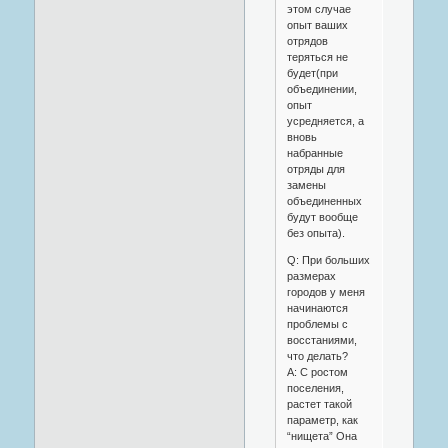
этом случае
опыт ваших
отрядов
теряться не
будет(при
объединении,
опыт
усредняется, а
вновь
набранные
отряды для
замены
объединенных
будут вообще
без опыта).
Q: При больших
размерах
городов у меня
начинаются
проблемы с
восстаниями,
что делать?
A: С ростом
поселения,
растет такой
параметр, как
“нищета” Она