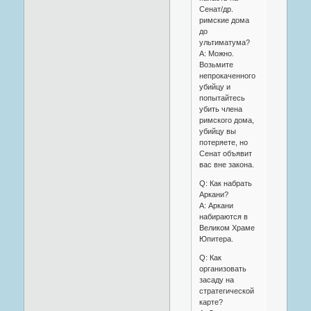
Сенат/др.
римские дома
до
ультиматума?
A: Можно.
Возьмите
непрокаченного
убийцу и
попытайтесь
убить члена
римского дома,
убийцу вы
потеряете, но
Сенат объявит
вас вне закона.
Q: Как набрать
Аркани?
A: Аркани
набираются в
Великом Храме
Юпитера.
Q: Как
организовать
засаду на
стратегической
карте?