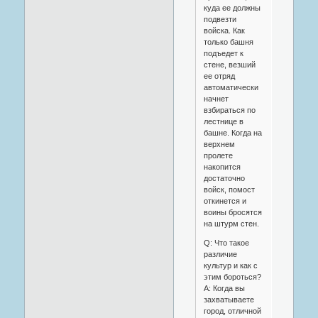
куда ее должны
подвезти
войска. Как
только башня
подъедет к
стене, везший
ее отряд
автоматически
начнет
взбираться по
лестнице в
башне. Когда на
верхнем
пролете
накопится
достаточно
войск, помост
откинется и
воины бросятся
на штурм стен.
Q: Что такое
различие
культур и как с
этим бороться?
A: Когда вы
захватываете
город, отличной