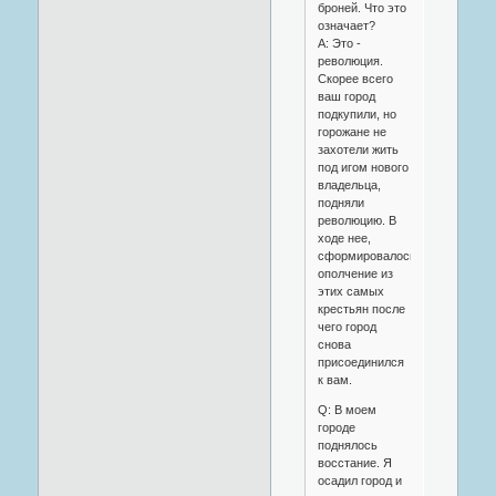
броней. Что это
означает?
A: Это -
революция.
Скорее всего
ваш город
подкупили, но
горожане не
захотели жить
под игом нового
владельца,
подняли
революцию. В
ходе нее,
сформировалось
ополчение из
этих самых
крестьян после
чего город
снова
присоединился
к вам.
Q: В моем
городе
поднялось
восстание. Я
осадил город и