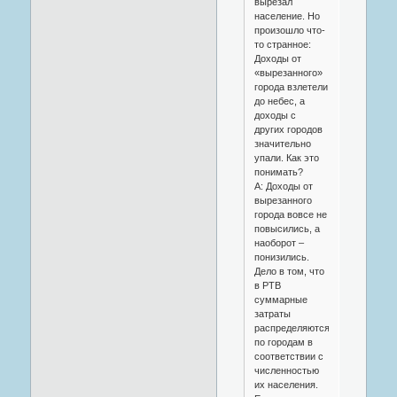
вырезал
население. Но
произошло что-
то странное:
Доходы от
«вырезанного»
города взлетели
до небес, а
доходы с
других городов
значительно
упали. Как это
понимать?
A: Доходы от
вырезанного
города вовсе не
повысились, а
наоборот –
понизились.
Дело в том, что
в РТВ
суммарные
затраты
распределяются
по городам в
соответствии с
численностью
их населения.