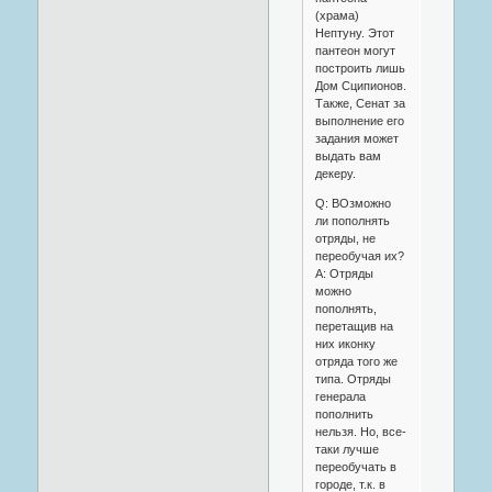
(храма)
Нептуну. Этот
пантеон могут
построить лишь
Дом Сципионов.
Также, Сенат за
выполнение его
задания может
выдать вам
декеру.
Q: ВОзможно
ли пополнять
отряды, не
переобучая их?
A: Отряды
можно
пополнять,
пeретащив на
них иконку
отряда того же
типа. Отряды
генерала
пополнить
нельзя. Но, все-
таки лучше
переобучать в
городе, т.к. в