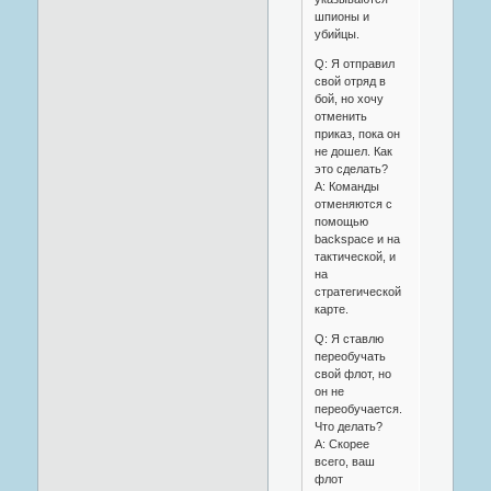
шпионы и
убийцы.
Q: Я отправил
свой отряд в
бой, но хочу
отменить
приказ, пока он
не дошел. Как
это сделать?
A: Команды
отменяются с
помощью
backspace и на
тактической, и
на
стратегической
карте.
Q: Я ставлю
переобучать
свой флот, но
он не
переобучается.
Что делать?
A: Скорее
всего, ваш
флот