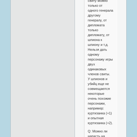
свиту можно
только от
одного генерала
другому
генералу, от
дипломата
только
дипломату, от
шпиона к
шпиону и т.д.
Нельзя дать
одному
персонажу игры
двух
одинаковых
членов свиты.
У шпионов и
убийц еще не
совмещаются
некоторые
очень похожие
персонажи,
например:
куртизанка (+1)
и опытная
куртизанка (+2).
Q: Можно ли
напасть на