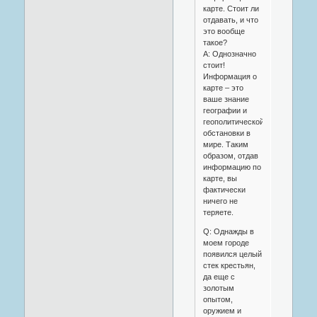
карте. Стоит ли
отдавать, и что
это вообще
такое?
A: Однозначно
стоит!
Информация о
карте – это
ваше знание
географии и
геополитической
обстановки в
мире. Таким
образом, отдав
информацию по
карте, вы
фактически
ничего не
теряете.
Q: Однажды в
моем городе
появился целый
стек крестьян,
да еще с
золотым
опытом,
оружием и