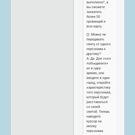
выполнено", а
вы сможете
захватить
более 50
провинций и
всю карту.
Q: Можно ли
передавать
свиту от одного
персонажа к
другому?
A: Да. Для этого
«объедините»
их в одну
армию, или
введите в один
город, откройте
характеристику
того персонажа,
который будет
расставаться
со своей
свитой. Теперь
наводите
курсор на
иконку
персонажа