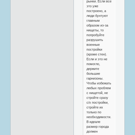
рынки. Если все
это уже
построено, а
люди бунтуют
главным
образом из-за
нищеты, то
попробуйте
разрушить
военные
постройки
(кроме стен).
Если и это не
помогло,
держите
большие
гарнизоны.
Чтобы избежать
любых проблем
с нищетой, не
стройте сразу
с/х постройки,
стройте их
только по
необходимости.
В идеале
размер города
должен