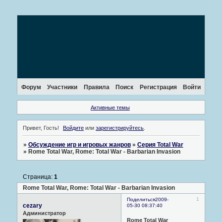
Форум
Участники
Правила
Поиск
Регистрация
Войти
Активные темы
Привет, Гость!
Войдите
или
зарегистрируйтесь
.
»
Обсуждение игр и игровых жанров
»
Серия Total War
»
Rome Total War, Rome: Total War - Barbarian Invasion
Страница:
1
Rome Total War, Rome: Total War - Barbarian Invasion
1
Поделиться
2009-
cezary
05-30 08:37:40
Администратор
Rome Total War