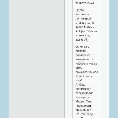
захвата Рима.
Q: Как
заставить
легионеров
атаковать, не
кидая пилумы?
A: Приказать им
атаковать,
зажав Alt.
Q: Когда у
римлян
появляется
возможность
набирать новые
виды
войск(легионеров,
кавалерию и
т.п.)?
A: Она
появляется
только после
Реформы
Мария. Она
происходит
примерно в
220-200 гг до