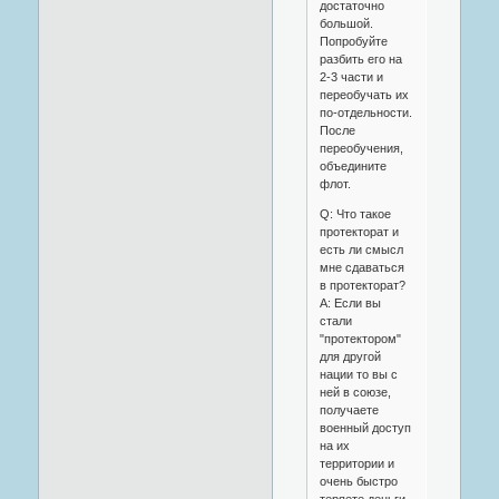
достаточно
большой.
Попробуйте
разбить его на
2-3 части и
переобучать их
по-отдельности.
После
переобучения,
объедините
флот.
Q: Что такое
протекторат и
есть ли смысл
мне сдаваться
в протекторат?
A: Если вы
стали
"протектором"
для другой
нации то вы с
ней в союзе,
получаете
военный доступ
на их
территории и
очень быстро
теряете деньги