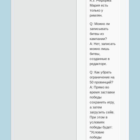
н.э. Реформа
Мария есть
только у
римлян.
Q: Можно ли
записывать
битвы из
кампании?
A: Нет, записать
можно лишь
битвы,
созданные в
редакторе.
Q: Как убрать
ограничение на
50 провинций?
A: Прямо во
время заставки
победы
сохранить игру,
а затем
загрузить сейв.
При этом в
условиях
победы будет:
"Условие
победы