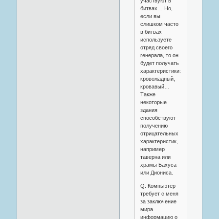
участвуют в
битвах… Но,
если вы
слишком часто
в битвах
используете
отряд своего
генерала, то он
будет получать
характеристики:
кровожадный,
кровавый…
Также
некоторые
здания
способствуют
получению
отрицательных
характеристик,
например
таверна или
храмы Бахуса
или Диониса.
Q: Компьютер
требует с меня
за заключение
мира
информацию о