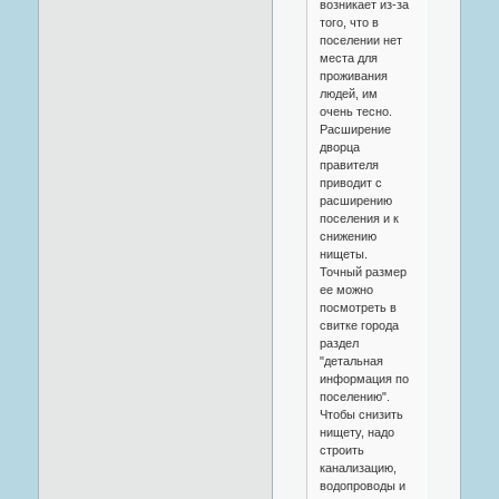
возникает из-за
того, что в
поселении нет
места для
проживания
людей, им
очень тесно.
Расширение
дворца
правителя
приводит с
расширению
поселения и к
снижению
нищеты.
Точный размер
ее можно
посмотреть в
свитке города
раздел
"детальная
информация по
поселению".
Чтобы снизить
нищету, надо
строить
канализацию,
водопроводы и