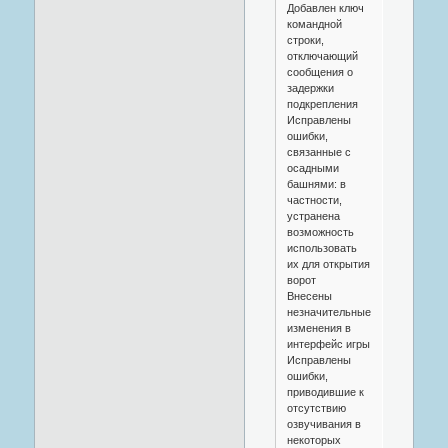
Добавлен ключ
командной
строки,
отключающий
сообщения о
задержки
подкрепления
Исправлены
ошибки,
связанные с
осадными
башнями: в
частности,
устранена
возможность
использовать
их для открытия
ворот
Внесены
незначительные
изменения в
интерфейс игры
Исправлены
ошибки,
приводившие к
отсутствию
озвучивания в
некоторых