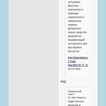
ситуациях
Внесены
изменения в
команды
управления и
параметры
камеры
Добавлено
новое средство
разработки
модификаций:
инструмент для
распаковки
ресурсов
http://download.softclub.ru/pub/M
2 Total
War/MIITW_P_Update1_RU.exe
(41.07 Mb)
FAQ
Свернутый
текст
Q: Как открыть
недоступные
фракции в