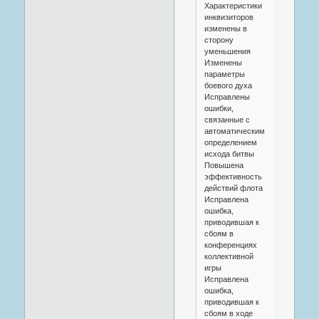
Характеристики
инквизиторов
изменены в
сторону
уменьшения
Изменены
параметры
боевого духа
Исправлены
ошибки,
связанные с
автоматическим
определением
исхода битвы
Повышена
эффективность
действий флота
Исправлена
ошибка,
приводившая к
сбоям в
конференциях
коллективной
игры
Исправлена
ошибка,
приводившая к
сбоям в ходе