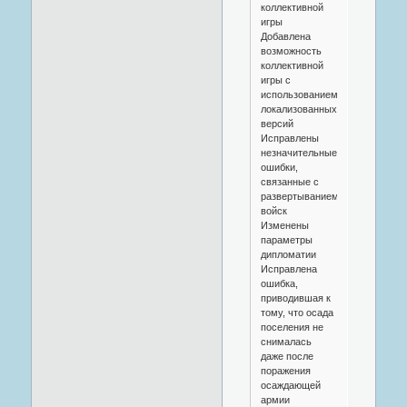
коллективной
игры
Добавлена
возможность
коллективной
игры с
использованием
локализованных
версий
Исправлены
незначительные
ошибки,
связанные с
развертыванием
войск
Изменены
параметры
дипломатии
Исправлена
ошибка,
приводившая к
тому, что осада
поселения не
снималась
даже после
поражения
осаждающей
армии