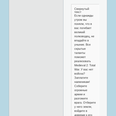
Свернутый
текст
Если однажды
утром вы
поняли, что в
вас погибает
великий
полководец, не
впадайте в
уныние. Все
скрытые
таланты
поможет
реализовать
Medieval 2: Total
War. У вас нет
войска?
Заплатите
наемникам!
Соберите
огромные
армии и
разгомите
врага. Отберите
у него земли,
войдите в
доверие к его