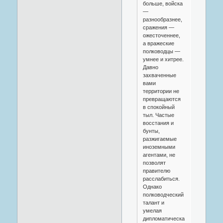
больше, войска
—
разнообразнее,
сражения —
ожесточеннее,
а вражеские
полководцы —
умнее и хитрее.
Давно
захваченные
вами
территории не
превращаются
в спокойный
тыл. Частые
восстания и
бунты,
разжигаемые
иноземными
агентами, не
позволят
правителю
расслабиться.
Однако
полководческий
талант и
умелая
дипломатическая