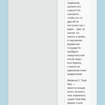
поданным,
казните его
самого! Но
смотрите,
чтобы кто-то
другой не
поступил так с
вами… Шаг за
шагом, по
локоть в крови,
в окружении
вражеских
государств
пройдите
смертоносной
косой через
всю Европу,
станьте ее
единовластным
правителем!
Medieval 2: Total
War —
квинтэссенция
всего лучшего,
чем знаменита
серия Total War.
Армии стали