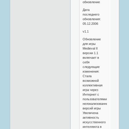
обновление
Дата
последнего
обновления:
05.12.2006
v1.1
Обновление
для игры
Medieval II
версии 1.1
включает в
себя
следующие
изменения:
Стала
возможной
коллективная
игра через
Интернет с
пользователями
нелокализованных
версий игры
Увеличена
активность
искусственного
интеллекта в