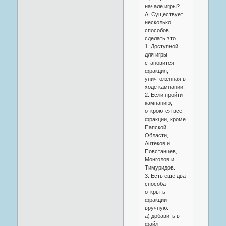
начале игры?
A: Существует
несколько
способов
сделать это.
1. Доступной
для игры
становится
фракция,
уничтоженная в
ходе кампании.
2. Если пройти
кампанию,
откроются все
фракции, кроме
Папской
Области,
Ацтеков и
Повстанцев,
Монголов и
Тимуридов.
3. Есть еще два
способа
открыть
фракции
вручную:
а) добавить в
файл