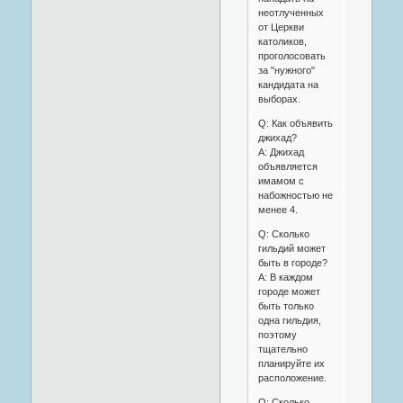
неотлученных
от Церкви
католиков,
проголосовать
за "нужного"
кандидата на
выборах.
Q: Как объявить
джихад?
A: Джихад
объявляется
имамом с
набожностью не
менее 4.
Q: Сколько
гильдий может
быть в городе?
A: В каждом
городе может
быть только
одна гильдия,
поэтому
тщательно
планируйте их
расположение.
Q: Сколько