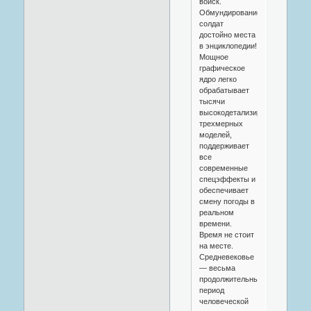
войск.
Обмундирование
солдат
достойно места
в энциклопедии!
Мощное
графическое
ядро легко
обрабатывает
тысячи
высокодетализированных
трехмерных
моделей,
поддерживает
все
современные
спецэффекты и
обеспечивает
смену погоды в
реальном
времени.
Время не стоит
на месте.
Средневековье
— весьма
продолжительный
период
человеческой