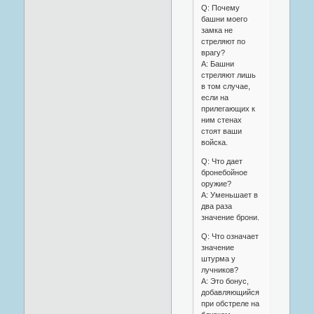
Q: Почему
башни моего
замка не
стреляют по
врагу?
A: Башни
стреляют лишь
в том случае,
если на
прилегающих к
ним стенах
стоят ваши
войска.
Q: Что дает
бронебойное
оружие?
A: Уменьшает в
два раза
значение брони.
Q: Что означает
значение
штурма у
лучников?
A: Это бонус,
добавляющийся
при обстреле на