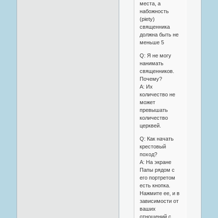
места, а
набожность
(piety)
священника
должна быть не
меньше 5
Q: Я не могу
нанимать
священников.
Почему?
A: Их
количество не
может
превышать
количество
церквей.
Q: Как начать
крестовый
поход?
A: На экране
Папы рядом с
его портретом
есть кнопка.
Нажмите ее, и в
зависимости от
ваших
отношений с