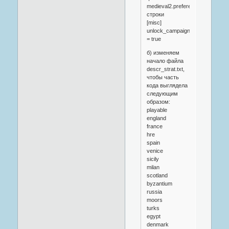
medieval2.preference.cfg
строки
[misc]
unlock_campaign
= true
б) изменяем
начало файла
descr_strat.txt,
чтобы часть
кода выглядела
следующим
образом:
playable
england
france
hre
spain
venice
sicily
milan
scotland
byzantium
russia
moors
turks
egypt
denmark