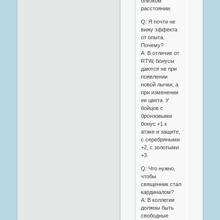
близком
расстоянии.
Q: Я почти не
вижу эффекта
от опыта.
Почему?
A: В отличие от
RTW, бонусы
даются не при
появлении
новой лычки, а
при изменении
ее цвета. У
бойцов с
бронзовыми
бонус +1 к
атаке и защите,
с серебряными
+2, с золотыми
+3.
Q: Что нужно,
чтобы
священник стал
кардиналом?
A: В коллегии
должны быть
свободные