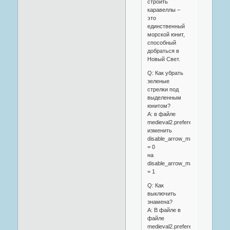
строить
каравеллы –
это
единственный
морской юнит,
способный
добраться в
Новый Свет.
Q: Как убрать
зеленые
стрелки под
выделенным
юнитом?
A: в файле
medieval2.preference.cfg
изменить
disable_arrow_markers
= 0
на
disable_arrow_markers
= 1
Q: Как
выключить
знамена?
A: В файле в
файле
medieval2.preference.cfg