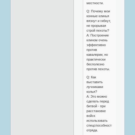
местности.
Q: Почему мои
конные клинья
вязнут и гибнут,
не прорывая
строй пехоты?
A: Построение
клином очень
эффективно
против
кавалерии, но
практически
бесполезно
против пехоты.
Q: Как
выставить
лучниками
колья?
A: Это можно
сделать перед
битвой - при
расстановке
войск
использовать
спецспособность
отряда.