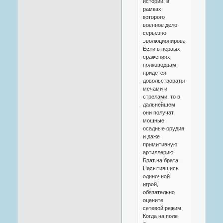
истории, в
рамках
которого
военное дело
серьезно
эволюционировало.
Если в первых
сражениях
полководцам
придется
довольствоваться
мечами и
стрелами, то в
дальнейшем
они получат
мощные
осадные орудия
и даже
примитивную
артиллерию!
Брат на брата.
Насытившись
одиночной
игрой,
обязательно
оцените
сетевой режим.
Когда на поле