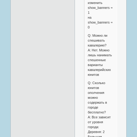
изменить
show_banners =
1
на
show_banners =
0
Q: Можно ли
спешивать
кавалерию?
A: Нет. Можно
лишь нанимать
спешенные
варианты
кавалерийских
юнитов
Q: Сколько
юнитов
ополчения
можно
содержать в
городе
бесплатно?
A: Все зависит
от уровня
города:
Деревня: 2
Большая