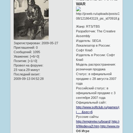
WAR
Жанр: RTS/TBS
Разработчик: The Creative
Assembly
Издатель: SEGA
Зарегистрирован
: 2009-05-27
Локализатор в России:
Приглашений:
0
Софт Клаб
Сообщений:
1095
Издатель в России: Софт
Уважение:
[+6/-0]
Клаб
Позитив:
[+1/-0]
Модель распространения:
Провел на форуме:
розничная продажа
23 часа 29 минут
Статус: в официальной
Последний визит:
продаже с 28 августа 2007
2009-09-13 04:52:28
года
Российский статус: в
официальной продаже с 3
сентября 2007 года
Официальный сайт:
http://www.softclub.ru/games/game.asp
i … &sec=6
Русские сайты
http://empiretw.ru/board/
.
http://www.int
II/Medieva2l.htm
.
http://www.medieval2.r
Об Игре