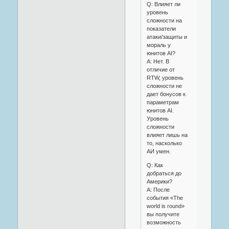
Q: Влияет ли
уровень
сложности на
показатели
атаки/защиты и
мораль у
юнитов АI?
A: Нет. В
отличие от
RTW, уровень
сложности не
дает бонусов к
параметрам
юнитов АI.
Уровень
сложности
влияет лишь на
то, насколько
АИ умен.
Q: Как
добраться до
Америки?
A: После
события «The
world is round»
вы получите
возможность