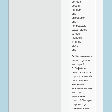
portugal
poland
hungary
end
unlockable
end
nonplayable
papal_states
aztecs
mongols
timurids
slave
end
Q: Как изменить
число годов за
ход игре?
A: В файле
descr_strat.txt в
строку timescale
подставляем
желаемое
значение годов/
ход. по
умолчанию
стоит 2.00 - два
года за ход.
минимальное