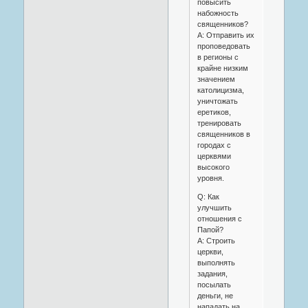
повысить
набожность
священников?
A: Отправить их
проповедовать
в регионы с
крайне низким
значением
католицизма,
уничтожать
еретиков,
тренировать
священников в
городах с
церквями
высокого
уровня.
Q: Как
улучшить
отношения с
Папой?
A: Строить
церкви,
выполнять
задания,
посылать
деньги, не
нападать на