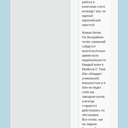
работа в
конечном счете
возведут вас на
единый
европейский
престол!
Живая битва.
На бескрайних
полях сражений
сойдутся
многотысячные
армии всех
национальностей.
Каждый воин в
Medieval 2: Total
War обладает
уникальной
внешностью и в
бою не ведет
себя как
заводная кукла,
а всегда
старается
действовать по
обстановке.
Все полки, как
на ладони.