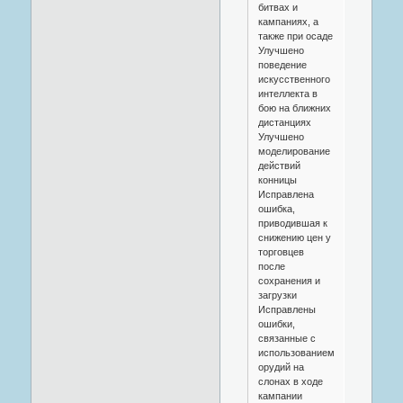
битвах и
кампаниях, а
также при осаде
Улучшено
поведение
искусственного
интеллекта в
бою на ближних
дистанциях
Улучшено
моделирование
действий
конницы
Исправлена
ошибка,
приводившая к
снижению цен у
торговцев
после
сохранения и
загрузки
Исправлены
ошибки,
связанные с
использованием
орудий на
слонах в ходе
кампании