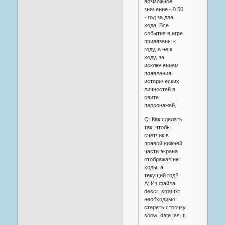
возможное
значение - 0.50
- год за два
хода. Все
события в игре
привязаны к
году, а не к
ходу, за
исключением
появления
исторических
личностей в
свите
персонажей.
Q: Как сделать
так, чтобы
счетчик в
правой нижней
части экрана
отображал не
ходы, а
текущий год?
A: Из файла
descr_strat.txt
необходимо
стереть строчку
show_date_as_turns