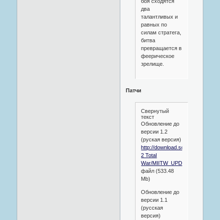
боя сходятся
два
талантливых и
равных по
силам стратега,
битва
превращается в
феерическое
зрелище.
Патчи
Свернутый
текст
Обновление до
версии 1.2
(руская версия)
http://download.softclub.ru/pub/M
2 Total
War/MIITW_UPDATE2_Russian_
файл (533.48
Mb)
Обновление до
версии 1.1
(русская
версия)