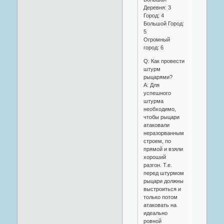
Деревня: 3
Город: 4
Большой Город:
5
Огромный
город: 6
Q: Как провести
штурм
рыцарями?
A: Для
успешного
штурма
необходимо,
чтобы рыцари
атаковали
неразорванным
строем, по
прямой и взяли
хороший
разгон. Т.е.
перед штурмом
рыцари должны
выстроиться и
только потом
атаковать на
идеально
ровной