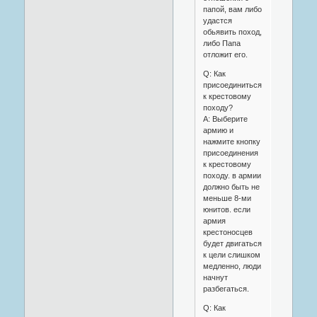
папой, вам либо
удастся
обьявить поход,
либо Папа
отложит его.
Q: Как
присоединиться
к крестовому
походу?
A: Выберите
армию и
нажмите кнопку
присоединения
к крестовому
походу. в армии
должно быть не
меньше 8-ми
юнитов. если
армия
крестоносцев
будет двигаться
к цели слишком
медленно, люди
начнут
разбегаться.
Q: Как