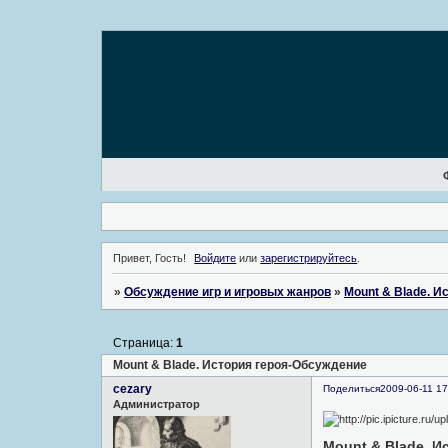
Привет, Гость!
Войдите
или
зарегистрируйтесь
.
»
Обсуждение игр и игровых жанров
»
Mount & Blade. И
Страница:
1
Mount & Blade. История героя-Обсуждение
cezary
Поделиться
2009-06-11 17
Администратор
Mount & Blade. И