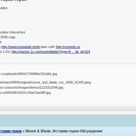
udios
adox Interactive
 2008 года
я
ы
http://www.snowball.ru/mb
,фан сайт
http://rusmnb.ru/
и 1.011
http://games.1c.ru/mountnblade/?type=fi … ile_id=524
стория героя
»
Mount & Blade. История героя-Обсуждение