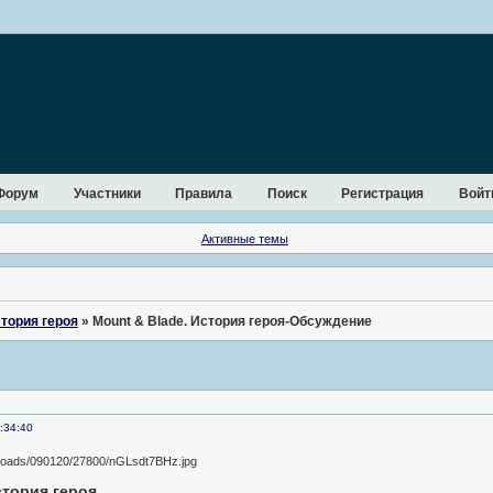
Форум
Участники
Правила
Поиск
Регистрация
Войт
Активные темы
стория героя
»
Mount & Blade. История героя-Обсуждение
:34:40
стория героя