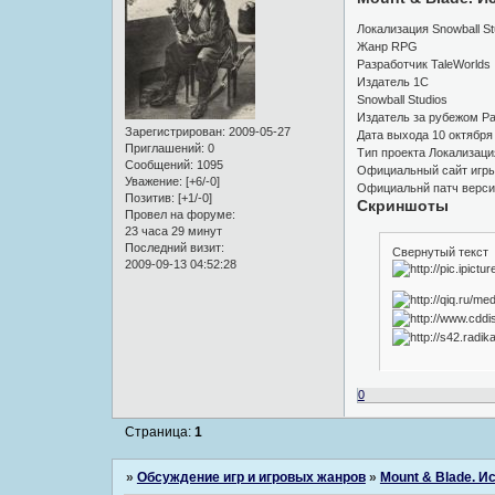
Локализация Snowball St
Жанр RPG
Разработчик TaleWorlds
Издатель 1C
Snowball Studios
Издатель за рубежом Par
Зарегистрирован
: 2009-05-27
Дата выхода 10 октября
Приглашений:
0
Тип проекта Локализаци
Сообщений:
1095
Официальный сайт игр
Уважение:
[+6/-0]
Официальнй патч верси
Позитив:
[+1/-0]
Скриншоты
Провел на форуме:
23 часа 29 минут
Последний визит:
Свернутый текст
2009-09-13 04:52:28
0
Страница:
1
»
Обсуждение игр и игровых жанров
»
Mount & Blade. И