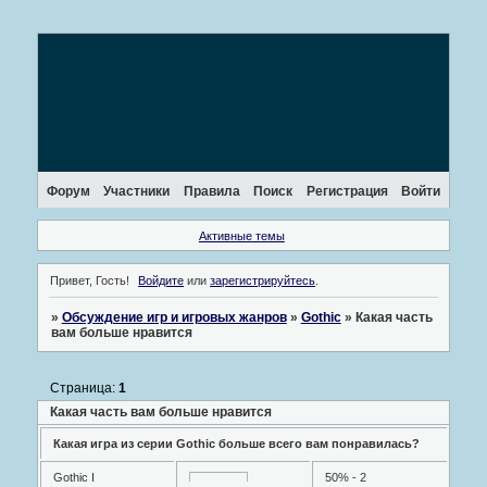
Форум
Участники
Правила
Поиск
Регистрация
Войти
Активные темы
Привет, Гость!
Войдите
или
зарегистрируйтесь
.
»
Обсуждение игр и игровых жанров
»
Gothic
»
Какая часть
вам больше нравится
Страница:
1
Какая часть вам больше нравится
Какая игра из серии Gothic больше всего вам понравилась?
Gothic I
50% - 2