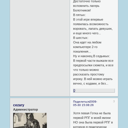
Достаточно только
вспомнить лагерь
Болотников!
В пятых:
В этой игре впервые
появилась возможность
воровать, лапать девушек,
и еще много чего...
В шестых:
Она идет на любом
компьютере 2-го
покаления...
Ну и наконец В седьмых:
В первой части выжали все
предпосылки сюжета, и все
что только можно
рассказать простому
игроку. В ней можно играть
вечно, с кодами, и без...
0
3
Поделиться
2009-
cezary
05-30 15:08:26
Администратор
Хотя певая Готка не была
первой РПГ в моей жизни
НО она была первой РПГ в
которую я практически