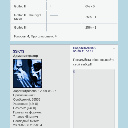
Gothic II
0% - 0
Gothic II : The night
25% - 1
raven
Gothic III
25% - 1
Голосов:
4
;
Проголосовали:
4
1
Поделиться
2009-
$SKY$
05-28 11:06:11
Администратор
Пожалуйста обосновывайте
свой выбор!!!
0
Зарегистрирован
: 2009-05-27
Приглашений:
0
Сообщений:
65535
Уважение:
[+2/-0]
Позитив:
[+4/-0]
Провел на форуме:
7 часов 48 минут
Последний визит:
2009-07-08 20:50:54