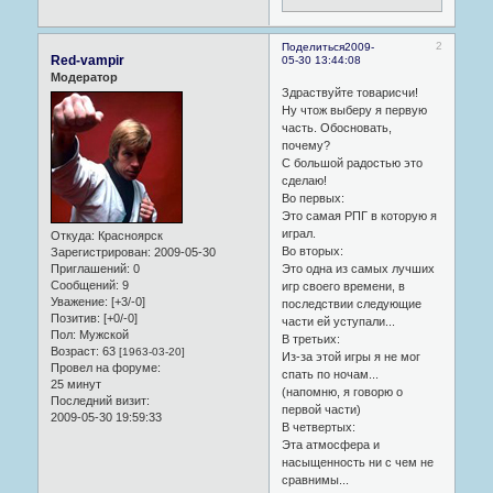
2
Поделиться
2009-
Red-vampir
05-30 13:44:08
Модератор
Здраствуйте товарисчи!
Ну чтож выберу я первую
часть. Обосновать,
почему?
С большой радостью это
сделаю!
Во первых:
Это самая РПГ в которую я
играл.
Откуда:
Красноярск
Во вторых:
Зарегистрирован
: 2009-05-30
Приглашений:
0
Это одна из самых лучших
Сообщений:
9
игр своего времени, в
Уважение:
[+3/-0]
последствии следующие
Позитив:
[+0/-0]
части ей уступали...
Пол:
Мужской
В третьих:
Возраст:
63
[1963-03-20]
Из-за этой игры я не мог
Провел на форуме:
спать по ночам...
25 минут
(напомню, я говорю о
Последний визит:
первой части)
2009-05-30 19:59:33
В четвертых:
Эта атмосфера и
насыщенность ни с чем не
сравнимы...