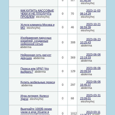
eisshxyhvj
КАК КУПИТЬ КАССОВЫЕ
2023-11-03
ЧЕКИ И НЕ ППОЛУЧТЬ
0
70
08:14:29
ПРОБЛЕМ
eisshxyhvj
eisshxyhvj
2023-10-21
Услуги клининга Москва и
0
46
06:59:39
МО
eisshxyhvj
eisshxyhvj
Изображения парусных
2023-06-23
кораблей, созданные
0
308
10:25:43
нейронной сетью
abderma
abderma
2023-06-06
Нейронная сеть рисует
0
369
23:19:33
девушек
abderma
abderma
2023-06-06
Прокси или VPN? Что
0
129
20:09:04
выбрать?
abderma
abderma
2023-06-06
Купить мобильные прокси
0
297
16:45:37
abderma
abderma
2023-03-31
Игра лотерея: Колесо
0
68
23:09:01
Удачи
eisshxyhvj
eisshxyhvj
Выиграйте 1000$ своим
умом в игре XGame в
2013-03-11
0
1012
космической статегии.
12:25:52
Kof4ik