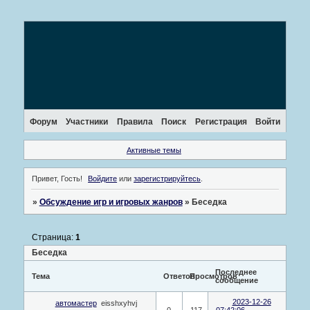
Форум
Участники
Правила
Поиск
Регистрация
Войти
Активные темы
Привет, Гость!
Войдите
или
зарегистрируйтесь
.
»
Обсуждение игр и игровых жанров
»
Беседка
Страница:
1
Беседка
Последнее
Тема
Ответов
Просмотров
сообщение
2023-12-26
автомастер
eisshxyhvj
0
117
07:42:06