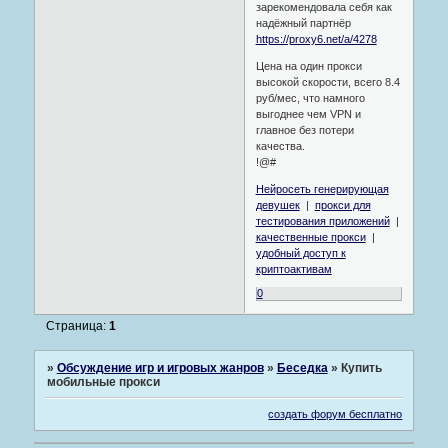
зарекомендовала себя как
надёжный партнёр
https://proxy6.net/a/4278
Цена на один прокси
высокой скорости, всего 8.4
руб/мес, что намного
выгоднее чем VPN и
главное без потери
качества.
!@#
Нейросеть генерирующая
девушек
|
прокси для
тестирования приложений
|
качественные прокси
|
удобный доступ к
криптоактивам
0
Страница:
1
»
Обсуждение игр и игровых жанров
»
Беседка
»
Купить
мобильные прокси
создать форум бесплатно