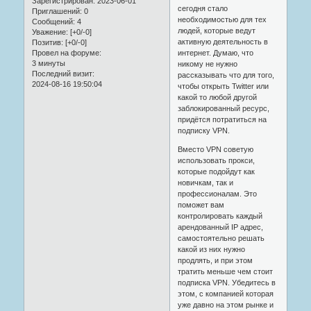
Зарегистрирован
: 2023-06-01
сегодня стало
Приглашений:
0
необходимостью для тех
Сообщений:
4
людей, которые ведут
Уважение:
[+0/-0]
активную деятельность в
Позитив:
[+0/-0]
интернет. Думаю, что
Провел на форуме:
3 минуты
никому не нужно
Последний визит:
рассказывать что для того,
2024-08-16 19:50:04
чтобы открыть Twitter или
какой то любой другой
заблокированный ресурс,
придётся потратиться на
подписку VPN.
Вместо VPN советую
использовать прокси,
которые подойдут как
новичкам, так и
профессионалам. Это
поможет вам
контролировать каждый
арендованный IP адрес,
самостоятельно решать
какой из них нужно
продлять, и при этом
тратить меньше чем стоит
подписка VPN. Убедитесь в
этом, с компанией которая
уже давно на этом рынке и