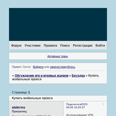
Форум
Участники
Правила
Поиск
Регистрация
Войти
Активные темы
Привет, Гость!
Войдите
или
зарегистрируйтесь
.
»
Обсуждение игр и игровых жанров
»
Беседка
»
Купить
мобильные прокси
Страница:
1
Купить мобильные прокси
1
Поделиться
2023-
abderma
06-06 16:45:37
Пришелец
Использование VPN