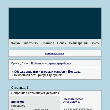
Форум
Участники
Правила
Поиск
Регистрация
Войти
Активные темы
Привет, Гость!
Войдите
или
зарегистрируйтесь
.
»
Обсуждение игр и игровых жанров
»
Беседка
»
Нейронная сеть рисует девушек
Страница:
1
Нейронная сеть рисует девушек
1
Поделиться
2023-
abderma
06-06 23:19:33
Пришелец
Внезапно появившийся