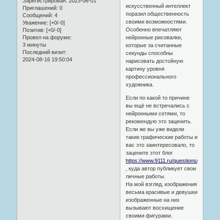
Зарегистрирован
: 2023-06-01
искусственный интеллект
Приглашений:
0
поразил общественность
Сообщений:
4
своими возможностями.
Уважение:
[+0/-0]
Особенно впечатляют
Позитив:
[+0/-0]
нейронные рисовалки,
Провел на форуме:
3 минуты
которые за считанные
Последний визит:
секунды способны
2024-08-16 19:50:04
нарисовать достойную
картину уровня
профессионального
художника.
Если по какой то причине
вы ещё не встречались с
нейронными сетями, то
рекомендую это заценить.
Если же вы уже видели
такие графические работы и
вас это заинтересовало, то
зацените этот блог
https://www.9111.ru/questions/777777
, куда автор публикует свои
личные работы.
На мой взгляд, изображения
весьма красивые и девушки
изображенные на них
вызывают восхищение
своими фигурами.